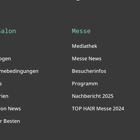
Salon
Messe
Mediathek
ogen
Messe News
hmebedingungen
Besucherinfos
s
Programm
rien
Nachbericht 2025
lon News
TOP HAIR Messe 2024
r Besten