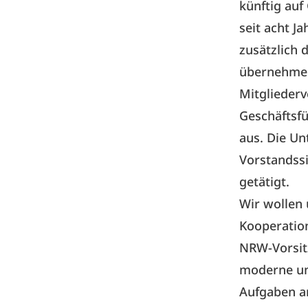
künftig au
seit acht J
zusätzlich 
übernehmen
Mitgliederv
Geschäftsf
aus. Die U
Vorstandss
getätigt.
Wir wollen 
Kooperation
NRW-Vorsitz
moderne un
Aufgaben an