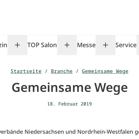
zin
TOP Salon
Messe
Service
Toggle Magazin submenu
Toggle TOP Salon subm
Toggle Me
Startseite
/
Branche
/
Gemeinsame Wege
Gemeinsame Wege
18. Februar 2019
rverbände Niedersachsen und Nordrhein-Westfalen 