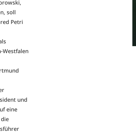
orowski,
, soll
red Petri
als
n-Westfalen
ortmund
er
äsident und
uf eine
 die
tsführer