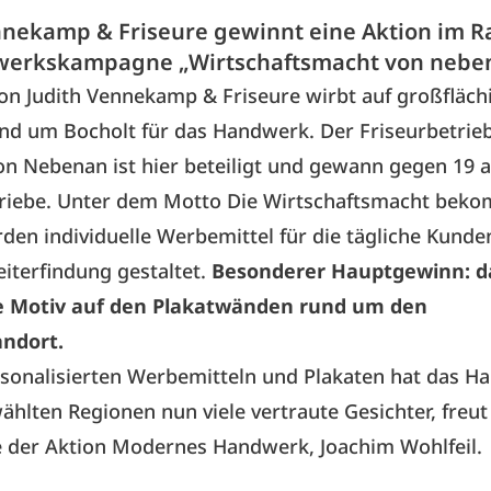
nnekamp & Friseure gewinnt eine Aktion im 
werkskampagne „Wirtschaftsmacht von nebe
von
Judith Vennekamp & Friseure
wirbt auf großfläch
nd um Bocholt für das Handwerk. Der Friseurbetrieb
ion
Nebenan ist hier
beteiligt und gewann gegen 19 
riebe. Unter dem Motto Die Wirtschaftsmacht beko
den individuelle Werbemittel für die tägliche Kund
iterfindung gestaltet.
Besonderer Hauptgewinn: d
e Motiv auf den Plakatwänden rund um den
andort.
sonalisierten Werbemitteln und Plakaten hat das H
hlten Regionen nun viele vertraute Gesichter, freut
e der Aktion Modernes Handwerk, Joachim Wohlfeil.