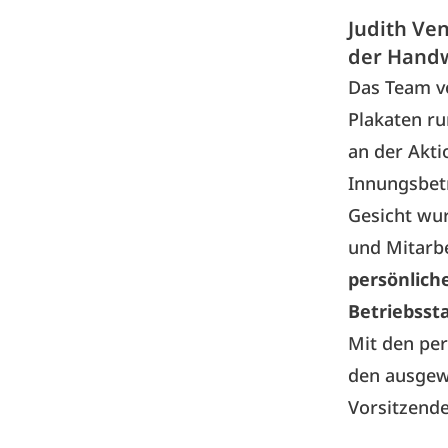
Judith Ve
der Hand
Das Team 
Plakaten ru
an der Akt
Innungsbet
Gesicht wur
und Mitarbe
persönlich
Betriebsst
Mit den per
den ausgewä
Vorsitzend