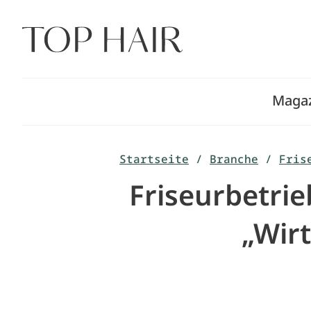
Zum
Inhalt
springen
Maga
Startseite
/
Branche
/
Fris
Friseurbetri
„Wir