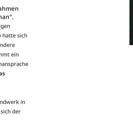
Rahmen
nan“.
igen
 hatte sich
andere
mmt ein
enansprache
as
andwerk in
 sich der