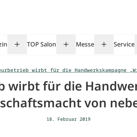
zin
TOP Salon
Messe
Service
Toggle Magazin submenu
Toggle TOP Salon subm
Toggle Me
eurbetrieb wirbt für die Handwerkskampagne „W
eb wirbt für die Hand
tschaftsmacht von neb
18. Februar 2019