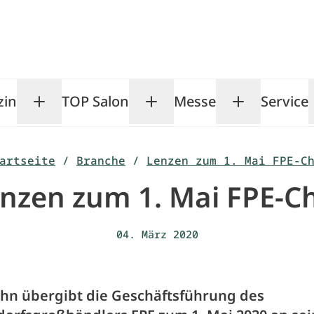
zin
TOP Salon
Messe
Service
Toggle Magazin submenu
Toggle TOP Salon subm
Toggle Me
artseite
/
Branche
/
Lenzen zum 1. Mai FPE-C
nzen zum 1. Mai FPE-C
04. März 2020
ohn übergibt die Geschäftsführung des