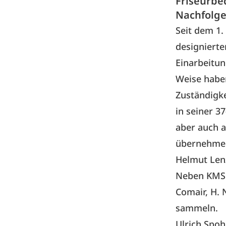
Friseurbe
Nachfolge
Seit dem 1.
designierte
Einarbeitun
Weise haben
Zuständigke
in seiner 3
aber auch a
übernehmen 
Helmut Lenz
Neben KMS 
Comair, H. 
sammeln.
Ulrich Spo