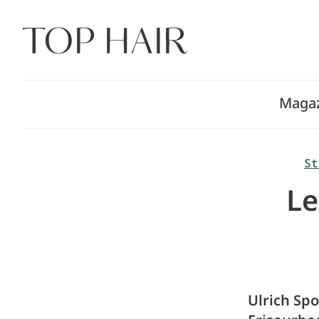
Zum
Inhalt
springen
Maga
St
Le
Ulrich Sp