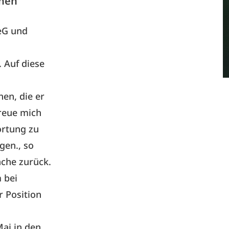
inen
 eG und
 Auf diese
en, die er
freue mich
ortung zu
gen., so
nche zurück.
 bei
r Position
ai in den