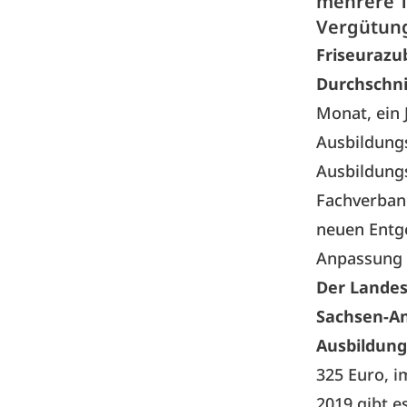
mehrere T
Vergütung
Friseurazu
Durchschni
Monat, ein 
Ausbildung
Ausbildungs
Fachverban
neuen Entge
Anpassung d
Der Landes
Sachsen-An
Ausbildun
325 Euro, i
2019 gibt e