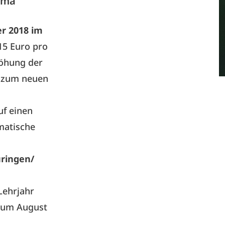
ema
r 2018 im
15 Euro pro
höhung der
h zum neuen
f einen
omatische
ringen/
Lehrjahr
 Zum August