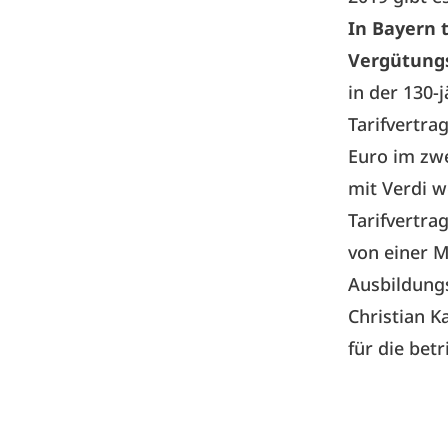
In Bayern 
Vergütungs
in der 130-
Tarifvertra
Euro im zwe
mit Verdi w
Tarifvertra
von einer M
Ausbildung
Christian K
für die bet