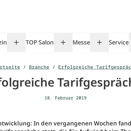
zin
TOP Salon
Messe
Service
Toggle Magazin submenu
Toggle TOP Salon subm
Toggle Me
rtseite
/
Branche
/
Erfolgreiche Tarifgesprä
folgreiche Tarifgespräc
18. Februar 2019
Entwicklung: In den vergangenen Wochen fan