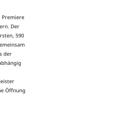
e Premiere
ern
. Der
rsten, 590
 Gemeinsam
s der
nabhängig
eister
ine Öffnung