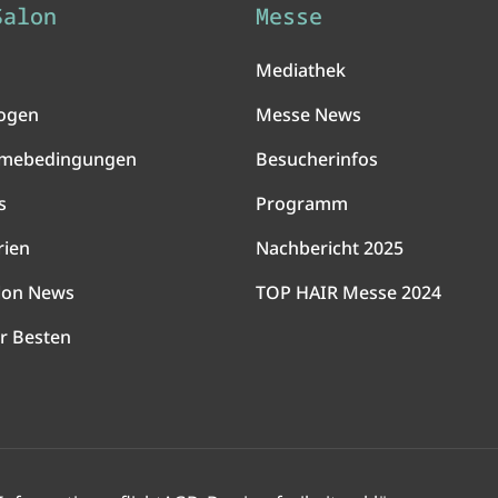
Salon
Messe
Mediathek
ogen
Messe News
hmebedingungen
Besucherinfos
s
Programm
rien
Nachbericht 2025
lon News
TOP HAIR Messe 2024
r Besten