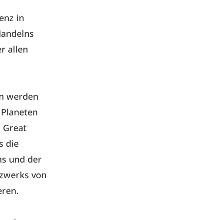
enz in
Handelns
r allen
on werden
 Planeten
n Great
s die
ms und der
tzwerks von
eren.