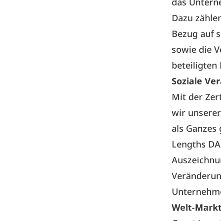
das Untern
Dazu zählen
Bezug auf 
sowie die V
beteiligten 
Soziale Ve
Mit der Zer
wir unsere
als Ganzes 
Lengths DAC
Auszeichnu
Veränderung
Unternehme
Welt-Markt