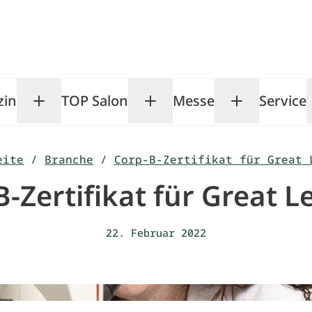
zin
TOP Salon
Messe
Service
Toggle Magazin submenu
Toggle TOP Salon subm
Toggle Me
eite
/
Branche
/
Corp-B-Zertifikat für Great 
-Zertifikat für Great 
22. Februar 2022