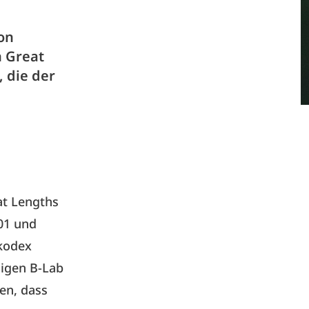
von
n Great
, die der
at Lengths
001 und
kkodex
zigen B-Lab
en, dass