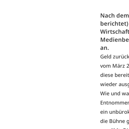
Nach dem 
berichtet
Wirtschaf
Medienber
an.
Geld zurück
vom März 20
diese bere
wieder ausg
Wie und wa
Entnommen 
ein unbürok
die Bühne 