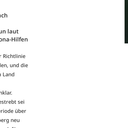
ach
un laut
ona-Hilfen
 Richtlinie
en, und die
m Land
klar.
strebt sei
eriode über
berg neu