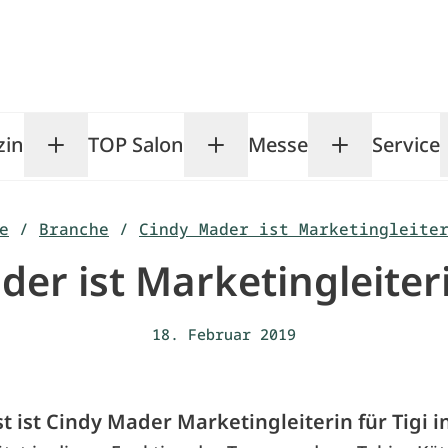
zin
TOP Salon
Messe
Service
Toggle Magazin submenu
Toggle TOP Salon subm
Toggle Me
e
/
Branche
/
Cindy Mader ist Marketingleite
der ist Marketingleiter
18. Februar 2019
t ist Cindy Mader Marketingleiterin für Tigi i