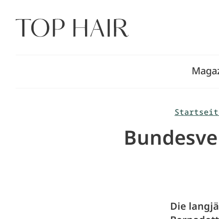
Zum
Inhalt
springen
Maga
Startseit
Bundesver
Die langj