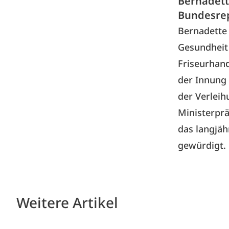
Bernadett
Bundesrep
Bernadette 
Gesundheit
Friseurhand
der Innung
der Verlei
Ministerpr
das langjä
gewürdigt. 
Weitere Artikel