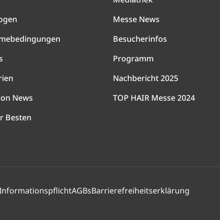
ogen
Messe News
hmebedingungen
Besucherinfos
s
Programm
rien
Nachbericht 2025
lon News
TOP HAIR Messe 2024
r Besten
Informationspflicht
AGBs
Barrierefreiheitserklärung