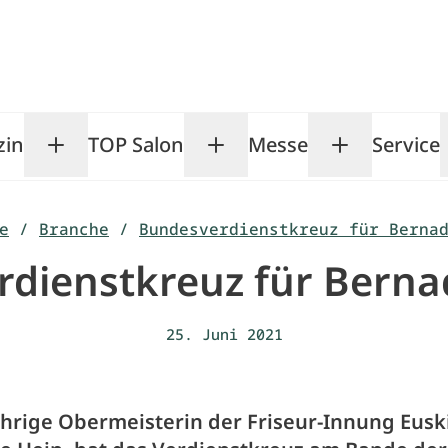
zin
TOP Salon
Messe
Service
Toggle Magazin submenu
Toggle TOP Salon subm
Toggle Me
e
/
Branche
/
Bundesverdienstkreuz für Berna
dienstkreuz für Berna
25. Juni 2021
ährige Obermeisterin der Friseur-Innung Eusk