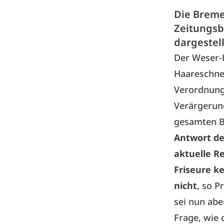
Die Breme
Zeitungsb
dargestel
Der Weser-K
Haareschne
Verordnung 
Verärgerung
gesamten B
Antwort der
aktuelle R
Friseure k
nicht
, so 
sei nun abe
Frage, wie