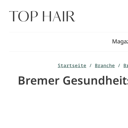
Zum
Inhalt
springen
Maga
Startseite
/
Branche
/
B
Bremer Gesundheits