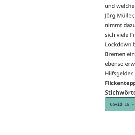
und welche 
Jörg Müller
nimmt dazu 
sich viele 
Lockdown be
Bremen eine
ebenso erw
Hilfsgelder.
Flickentep
Stichwört
Covid 19 -