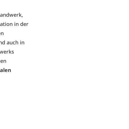
handwerk,
ation in der
en
nd auch in
dwerks
ten
ralen