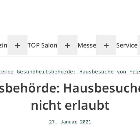
zin
TOP Salon
Messe
Service
Toggle Magazin submenu
Toggle TOP Salon subm
Toggle Me
remer Gesundheitsbehörde: Hausbesuche von Fri
behörde: Hausbesuche
nicht erlaubt
27. Januar 2021