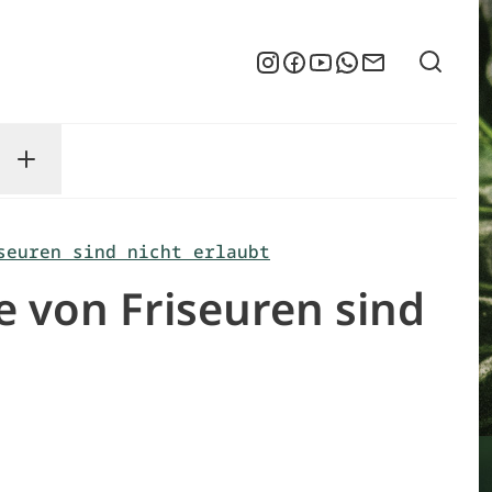
Suche
Instagram
Facebook
YouTube
WhatsApp
Newsletter
enu
sse submenu
Toggle Service submenu
seuren sind nicht erlaubt
 von Friseuren sind