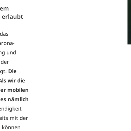
nem
 erlaubt
 das
orona-
ung und
 der
gt.
Die
ls wir die
der mobilen
 es nämlich
ndigkeit
its mit der
n können