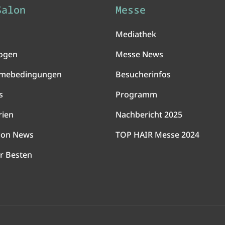
Salon
Messe
Mediathek
ogen
Messe News
hmebedingungen
Besucherinfos
s
Programm
rien
Nachbericht 2025
lon News
TOP HAIR Messe 2024
r Besten