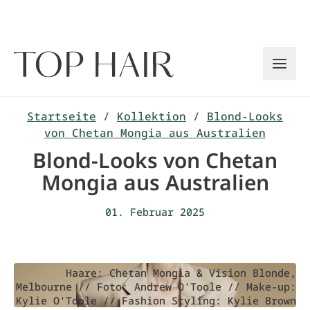
Zum
Inhalt
springen
Startseite
/
Kollektion
/
Blond-Looks
von Chetan Mongia aus Australien
Blond-Looks von Chetan
Mongia aus Australien
01. Februar 2025
Haare: Chetan Mongia & Vision Blonde,
Melbourne // Foto: Andrew O'Toole // Make-up:
Kylie O'Toole // Fashion Styling: Kylie Brown