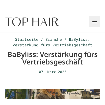
Zum
Inhalt
springen
Startseite
/
Branche
/
BaByliss:
Verstärkung fürs Vertriebsgeschäft
BaByliss: Verstärkung fürs
Vertriebsgeschäft
07. März 2023
Yvonne Thomae >< Foto: BaByliss Germany &
Austria