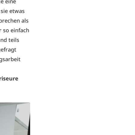
e eine
sie etwas
prechen als
r so einfach
nd teils
gefragt
gsarbeit
riseure