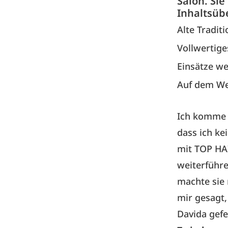
Salon. Sie
Inhaltsüb
Alte Tradi
Vollwertig
Einsätze we
Auf dem We
Ich komme a
dass ich ke
mit TOP HAI
weiterführe
machte sie 
mir gesagt
Davida gefe