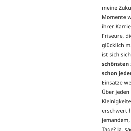
meine Zukun
Momente wü
ihrer Karri
Friseure, d
glücklich m
ist sich sich
schönsten z
schon jede
Einsätze we
Über jeden 
Kleinigkeite
erschwert h
jemandem, d
Tage? Ja, s