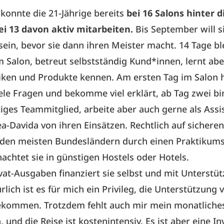
konnte die 21-Jährige bereits
bei 16 Salons hinter d
ei 13 davon aktiv mitarbeiten.
Bis September will s
ein, bevor sie dann ihren Meister macht. 14 Tage ble
m Salon, betreut selbstständig Kund*innen, lernt ab
iken und Produkte kennen. Am ersten Tag im Salon 
iele Fragen und bekomme viel erklärt, ab Tag zwei bi
tiges Teammitglied, arbeite aber auch gerne als Assi
ea-Davida von ihren Einsätzen. Rechtlich auf sichere
n den meisten Bundesländern durch einen Praktikums
achtet sie in günstigen Hostels oder Hotels.
vat-Ausgaben finanziert sie selbst und mit Unterstüt
ürlich ist es für mich ein Privileg, die Unterstützung
bekommen. Trotzdem fehlt auch mir mein monatliche
und die Reise ist kostenintensiv. Es ist aber eine Inv