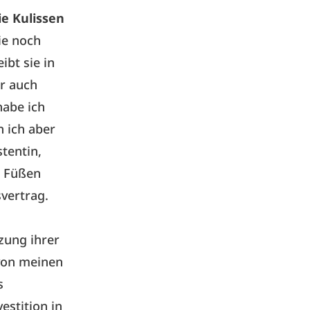
ie Kulissen
ie noch
ibt sie in
er auch
habe ich
n ich aber
stentin,
n Füßen
vertrag.
zung ihrer
 von meinen
s
estition in