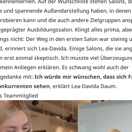
kennenlernen. Auf der Wunschliste stehen Salons, di
te und spannende Außendarstellung haben, in denen 
robieren kann und die auch andere Zielgruppen ans
h geprägter Ausbildungssalon. Klingt alles prima, abe
ngs nicht: Der Weg in den ersten Salon war steinig u
, erinnert sich Lea-Davida. Einige Salons, die sie an
n erst einmal skeptisch. Ich musste viel Überzeugun
 mein Anliegen erklären. Es schwang wohl auch der
gedanke mit:
Ich würde mir wünschen, dass sich F
Konkurrenten sehen
, erklärt Lea-Davida Daum.
es Teammitglied