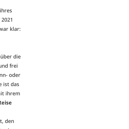
ihres
 2021
war klar:
 über die
nd frei
nn- oder
 ist das
mit ihrem
Reise
t, den