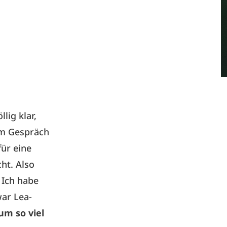
lig klar,
im Gespräch
für eine
ht. Also
 Ich habe
ar Lea-
um so viel