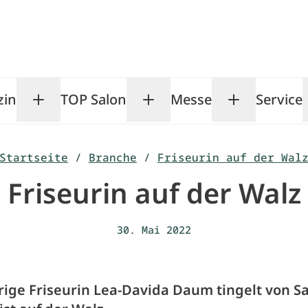
zin
TOP Salon
Messe
Service
Toggle Magazin submenu
Toggle TOP Salon subm
Toggle Me
Startseite
/
Branche
/
Friseurin auf der Wal
Friseurin auf der Walz
30. Mai 2022
rige Friseurin Lea-Davida Daum tingelt von S