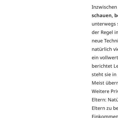
Inzwischen 
schauen, b
unterwegs s
der Regel i
neue Techn
natürlich v
ein vollwer
berichtet L
steht sie i
Meist übern
Weitere Pri
Eltern: Nat
Eltern zu 
Einkommen, 