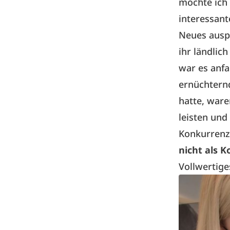
möchte ich 
interessan
Neues ausp
ihr ländlic
war es anfa
ernüchternd
hatte, ware
leisten und
Konkurrenz
nicht als 
Vollwertig