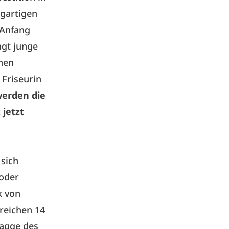
igartigen
 Anfang
ngt junge
chen
 Friseurin
werden die
 jetzt
 sich
 oder
k von
reichen 14
lagge des