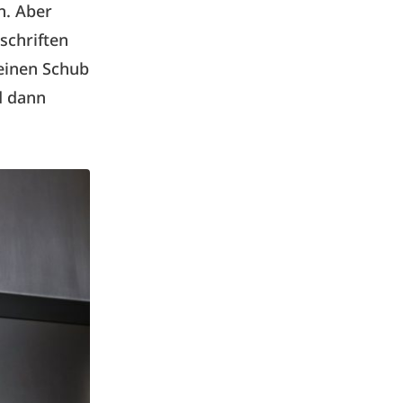
n. Aber
schriften
einen Schub
d dann