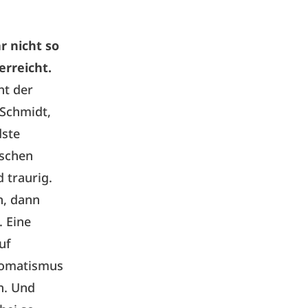
r nicht so
erreicht.
ht der
 Schmidt,
dste
ischen
 traurig.
n, dann
. Eine
uf
tomatismus
n. Und