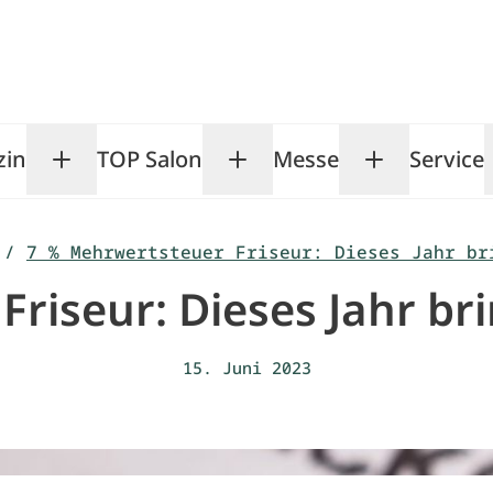
zin
TOP Salon
Messe
Service
Toggle Magazin submenu
Toggle TOP Salon subm
Toggle Me
/
7 % Mehrwertsteuer Friseur: Dieses Jahr br
riseur: Dieses Jahr br
15. Juni 2023