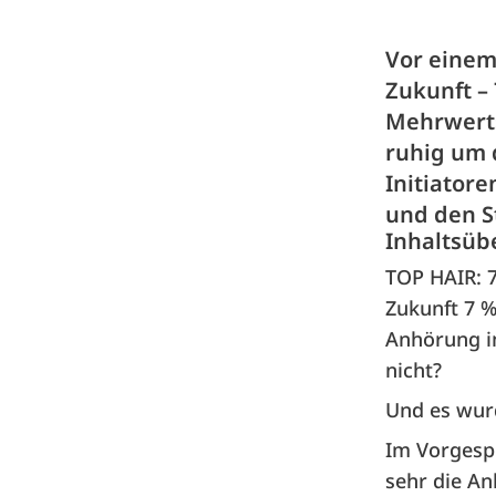
Vor einem
Zukunft – 
Mehrwerts
ruhig um 
Initiator
und den S
Inhaltsüb
TOP HAIR: 7
Zukunft 7 %
Anhörung i
nicht?
Und es wur
Im Vorgespr
sehr die An