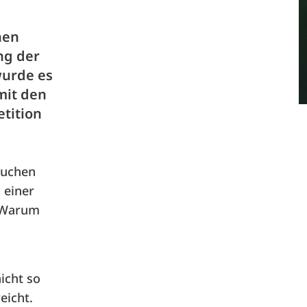
hen
ng der
wurde es
mit den
etition
rauchen
 einer
. Warum
icht so
eicht.