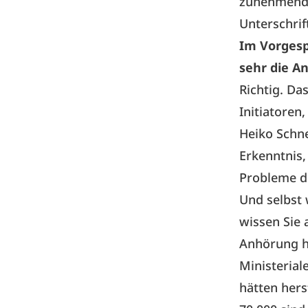
zunehmend d
Unterschri
Im Vorgespr
sehr die A
Richtig. Da
Initiatoren
Heiko Schne
Erkenntnis,
Probleme de
Und selbst 
wissen Sie 
Anhörung he
Ministeria
hätten hers