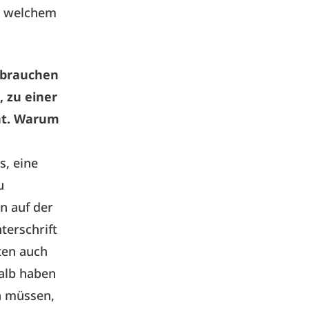
on welchem
e brauchen
 zu einer
ht. Warum
, eine
u
n auf der
terschrift
ten auch
halb haben
n müssen,