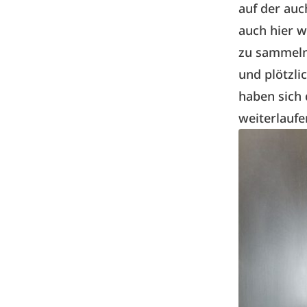
auf der auc
auch hier w
zu sammeln
und plötzli
haben sich 
weiterlaufe