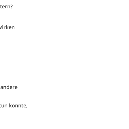
stern?
wirken
 andere
 tun könnte,