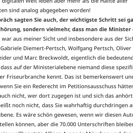
igitalen Welt leben aber mehr als die Hälfte aller
ften sind analog abgegeben worden!
äch sagten Sie auch, der wichtigste Schritt sei ga
nhörung, sondern vielmehr, dass man die Minister 
s war aus meiner Sicht und insbesondere aus der Sic
, Gabriele Diemert-Pertsch, Wolfgang Pertsch, Oliver
ider und Marc Breckwoldt, eigentlich die bedeuten
 dass auf der Ministerialebene niemand diese spezif
r Friseurbranche kennt. Das ist bemerkenswert und
wenn Sie ein Rederecht im Petitionsausschuss hätte
auch nicht, wer dort zugegen ist und sich das anhört
ißt noch nicht, dass Sie wahrhaftig durchdringen a
lebene. Es wäre schön gewesen, wenn wir diesen Au
tellen können, aber die 70.000 Unterschriften bleibe