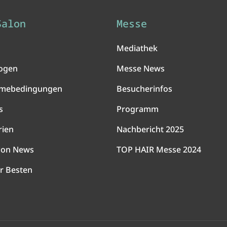
Salon
Messe
Mediathek
ogen
Messe News
hmebedingungen
Besucherinfos
s
Programm
rien
Nachbericht 2025
lon News
TOP HAIR Messe 2024
r Besten