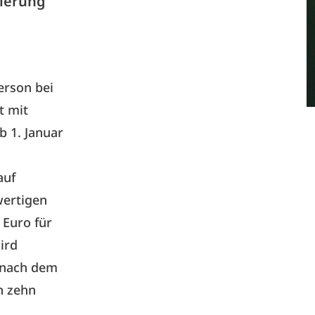
gierung
erson bei
t mit
b 1. Januar
auf
wertigen
 Euro für
ird
z nach dem
n zehn