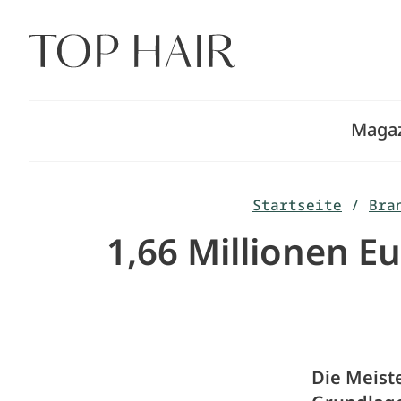
Zum
Inhalt
springen
Maga
Startseite
/
Bra
1,66 Millionen E
Die Meist