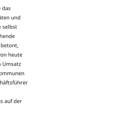
e das
äten und
 selbst
chende
betont,
von heute
m Umsatz
n Kommunen
häftsführer
s auf der