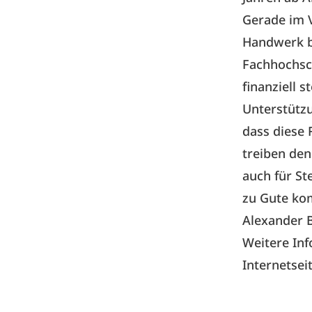
Gerade im V
Handwerk b
Fachhochsch
finanziell 
Unterstütz
dass diese 
treiben de
auch für S
zu Gute ko
Alexander 
Weitere Inf
Internetsei