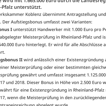
 wird mit 1.665.000 Euro durch die Landesre
Pfalz unterstützt.
rkskammer Koblenz übernimmt Antragstellung und
 Der Aufstiegsbonus umfasst zwei Varianten:
onus I
unterstützt Handwerker mit 1.000 Euro pro P
 abgelegter Meisterprüfung in Rheinland-Pfalz und is
40.000 Euro hinterlegt. Er wird für alle Abschlüsse a
rt.
egsbonus II
wird anlässlich einer Existenzgründung 
einer Meisterprüfung oder einer bestimmten gleich
gsprüfung gewährt und umfasst insgesamt 1.125.000
017 und 2018. Dieser Bonus in Höhe von 2.500 Euro w
währt für eine Existenzgründung in Rheinland-Pfal
017, wenn die Meisterprüfung in den zurückliegende
Antrageinreichung abgelegt wurde.