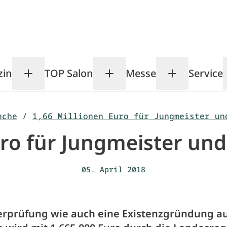
zin
TOP Salon
Messe
Service
Toggle Magazin submenu
Toggle TOP Salon subm
Toggle Me
nche
/
1,66 Millionen Euro für Jungmeister un
uro für Jungmeister un
05. April 2018
erprüfung wie auch eine Existenzgründung a