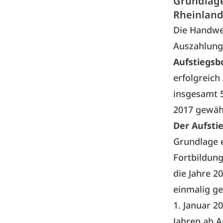
Grundlage
Rheinland-
Die Handwe
Auszahlung.
Aufstiegsb
erfolgreich
insgesamt 5
2017 gewäh
Der Aufsti
Grundlage 
Fortbildun
die Jahre 2
einmalig ge
1. Januar 2
Jahren ab 