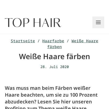
Zum
Inhalt
springen
Startseite
/
Haarfarbe
/
Weiße Haare
färben
Weiße Haare färben
28. Juli 2020
Was muss man beim Färben weißer
Haare beachten, um sie zu 100 Prozent
abzudecken? Lesen Sie hier unseren
Profitipp zum Thema weiße Haare