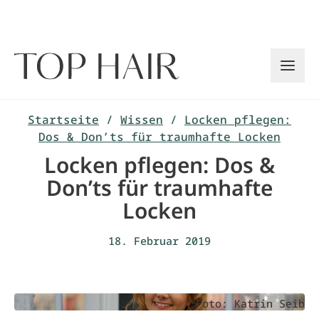
Zum
Inhalt
springen
Startseite
/
Wissen
/
Locken pflegen:
Dos & Don’ts für traumhafte Locken
Locken pflegen: Dos &
Don’ts für traumhafte
Locken
18. Februar 2019
Foto: Katrin Seib