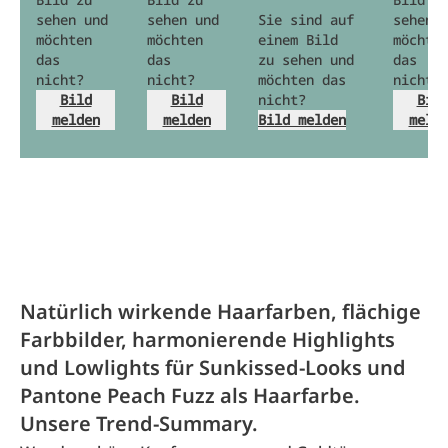
sehen und
sehen und
Sie sind auf
sehen 
möchten
möchten
einem Bild
möchte
das
das
zu sehen und
das
nicht?
nicht?
möchten das
nicht?
Bild
Bild
nicht?
Bil
melden
melden
Bild melden
meld
Natürlich wirkende Haarfarben, flächige
Farbbilder, harmonierende Highlights
und Lowlights für Sunkissed-Looks und
Pantone Peach Fuzz als Haarfarbe.
Unsere Trend-Summary.