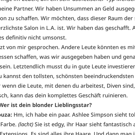
meine Partner. Wir haben Unsummen an Geld ausge
on zu schaffen. Wir möchten, dass dieser Raum der 
rzlichste Salon in L.A. ist. Wir haben das geschafft. 
es definitiv nicht umsonst.
tzt von mir gesprochen. Andere Leute könnten es mi
dessen schaffen, was wir ausgegeben haben und gen
sein. Letztendlich musst du in gute Leute investieren
u kannst den tollsten, schönsten beeindruckendsten
 wenn die Leute, mit denen du arbeitest, Diven sind,
ch, kann das dein komplettes Geschäft ruinieren.
Wer ist dein blonder Lieblingsstar?
ouza:
Hm, ich habe ein paar. Ashlee Simpson sieht tol
 Farbe.
(lacht)
Sie ist edgy, ihr Haar sieht fantastisch 
 Extensions. Es sind alles ihre Haare. Und dann mag 