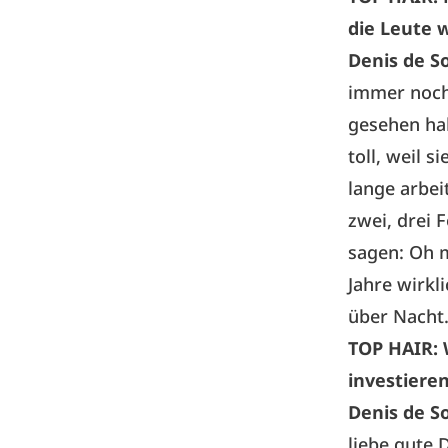
die Leute 
Denis de S
immer noch
gesehen hab
toll, weil 
lange arbei
zwei, drei 
sagen: Oh m
Jahre wirkl
über Nacht
TOP HAIR:
investiere
Denis de S
liebe gute 