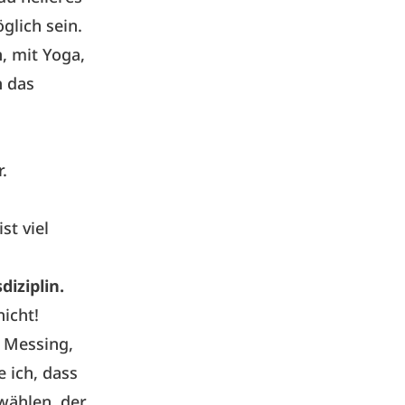
glich sein.
, mit Yoga,
h das
r.
st viel
diziplin.
icht!
n Messing,
 ich, dass
wählen, der