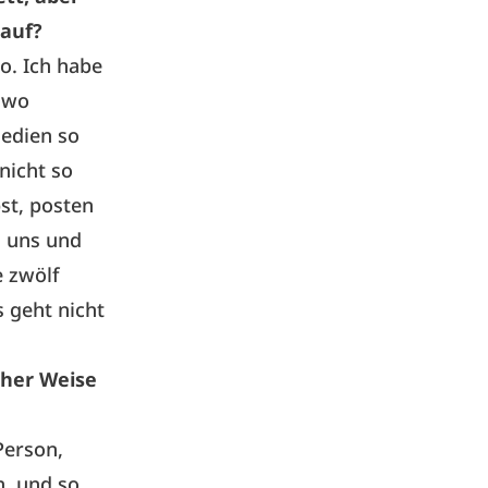
 auf?
o. Ich habe
dwo
Medien so
nicht so
bst, posten
n uns und
e zwölf
s geht nicht
scher Weise
Person,
h, und so