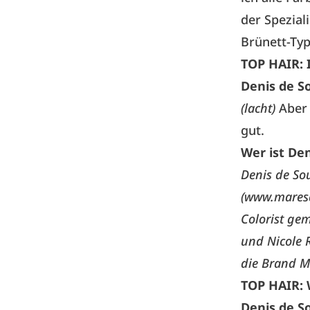
der Spezial
Brünett-Typ
TOP HAIR:
Denis de S
(lacht)
Aber 
gut.
Wer ist De
Denis de Sou
(
www.mares
Colorist ge
und Nicole 
die Brand Mo
TOP HAIR:
Denis de S