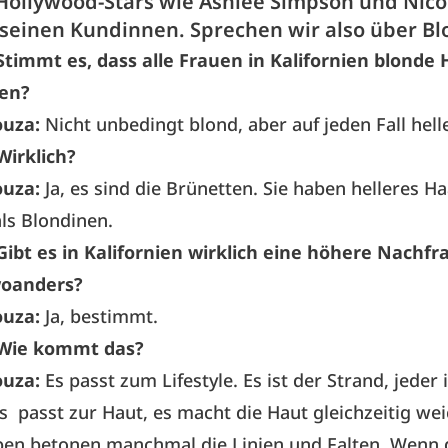
 Hollywood-Stars wie Ashlee Simpson und Nico
 seinen Kundinnen. Sprechen wir also über Bl
Stimmt es, dass alle Frauen in Kalifornien blonde
en?
ouza:
Nicht unbedingt blond, aber auf jeden Fall helle
Wirklich?
ouza:
Ja, es sind die Brünetten. Sie haben helleres Ha
als Blondinen.
Gibt es in Kalifornien wirklich eine höhere Nachf
woanders?
ouza:
Ja, bestimmt.
Wie kommt das?
ouza:
Es passt zum Lifestyle. Es ist der Strand, jeder i
s passt zur Haut, es macht die Haut gleichzeitig wei
ben betonen manchmal die Linien und Falten. Wenn d