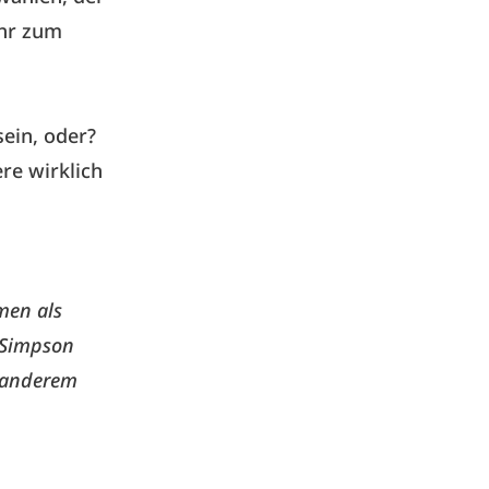
ahr zum
sein, oder?
re wirklich
men als
e Simpson
r anderem