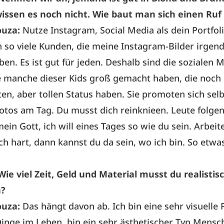
wissen es noch nicht. Wie baut man sich einen Ruf
ouza:
Nutze Instagram, Social Media als dein Portfoli
 so viele Kunden, die meine Instagram-Bilder irgen
en. Es ist gut für jeden. Deshalb sind die sozialen 
sie manche dieser Kids groß gemacht haben, die noch 
ten, aber tollen Status haben. Sie promoten sich sel
Fotos am Tag. Du musst dich reinknieen. Leute folge
ein Gott, ich will eines Tages so wie du sein. Arbeit
ich hart, dann kannst du da sein, wo ich bin. So etwa
.
Wie viel Zeit, Geld und Material musst du realisti
n?
ouza:
Das hängt davon ab. Ich bin eine sehr visuelle 
Dinge im Leben, bin ein sehr ästhetischer Typ Mensc