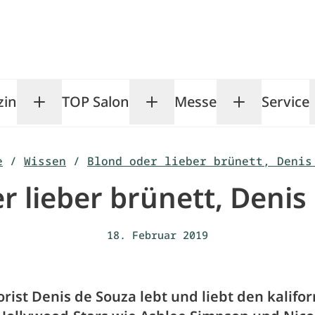
zin
TOP Salon
Messe
Service
Toggle Magazin submenu
Toggle TOP Salon subm
Toggle Me
e
/
Wissen
/
Blond oder lieber brünett, Denis
r lieber brünett, Denis
18. Februar 2019
rist Denis de Souza lebt und liebt den kalifo