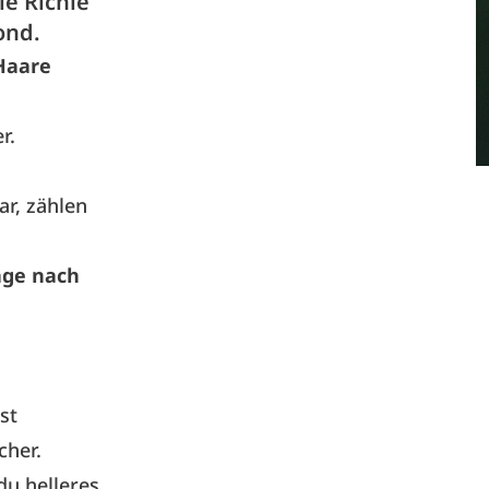
le Richie
ond.
 Haare
r.
ar, zählen
rage nach
st
cher.
u helleres