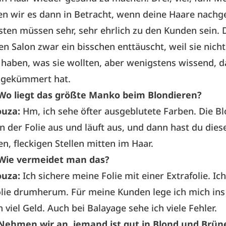
hen wir es dann in Betracht, wenn deine Haare nach
isten müssen sehr, sehr ehrlich zu den Kunden sein. 
en Salon zwar ein bisschen enttäuscht, weil sie nicht
aben, was sie wollten, aber wenigstens wissend, 
e gekümmert hat.
Wo liegt das größte Manko beim Blondieren?
ouza:
Hm, ich sehe öfter ausgeblutete Farben. Die B
in der Folie aus und läuft aus, und dann hast du dies
en, fleckigen Stellen mitten im Haar.
Wie vermeidet man das?
ouza:
Ich sichere meine Folie mit einer Extrafolie. Ic
olie drumherum. Für meine Kunden lege ich mich ins
n viel Geld. Auch bei Balayage sehe ich viele Fehler.
Nehmen wir an, jemand ist gut in Blond und Brüne