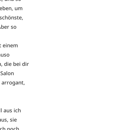
geben, um
schönste,
Aber so
t einem
auso
, die bei dir
 Salon
 arrogant,
l aus ich
aus, sie
ich noch