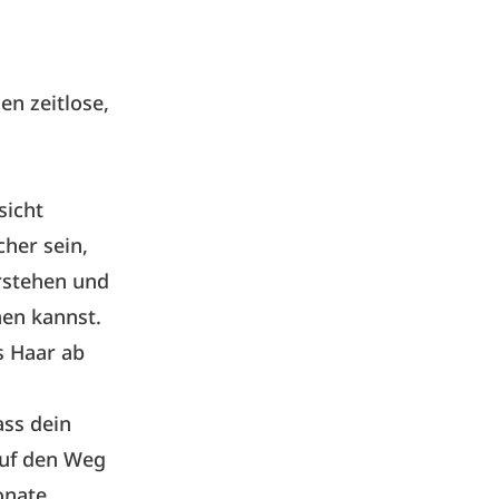
en zeitlose,
sicht
cher sein,
erstehen und
hen kannst.
s Haar ab
ass dein
auf den Weg
onate