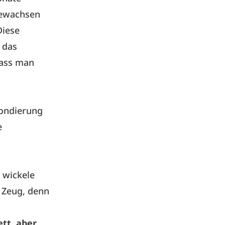
gewachsen
Diese
 das
dass man
londierung
e
h wickele
 Zeug, denn
tt, aber