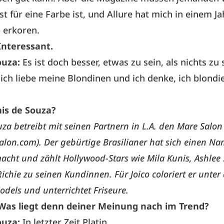
ist für eine Farbe ist, und Allure hat mich in einem J
 erkoren.
Interessant.
ouza:
Es ist doch besser, etwas zu sein, als nichts zu 
ich liebe meine Blondinen und ich denke, ich blondie
nis de Souza?
za betreibt mit seinen Partnern in L.A. den Mare Salon
alon.com
). Der gebürtige Brasilianer hat sich einen Na
macht und zählt Hollywood-Stars wie Mila Kunis, Ashle
Richie zu seinen Kundinnen. Für
Joico
coloriert er unte
dels und unterrichtet Friseure.
Was liegt denn deiner Meinung nach im Trend?
ouza:
In letzter Zeit Platin