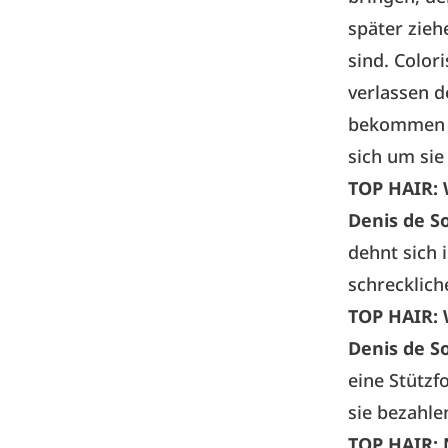
später zie
sind. Color
verlassen d
bekommen h
sich um si
TOP HAIR:
Denis de S
dehnt sich 
schrecklich
TOP HAIR:
Denis de S
eine Stützf
sie bezahle
TOP HAIR: