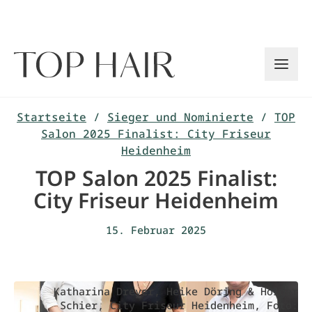
Zum
Inhalt
springen
Startseite
/
Sieger und Nominierte
/
TOP
Salon 2025 Finalist: City Friseur
Heidenheim
TOP Salon 2025 Finalist:
City Friseur Heidenheim
15. Februar 2025
Katharina Dreyer, Heike Döring & Holger
Schier, City Friseur Heidenheim, Foto: