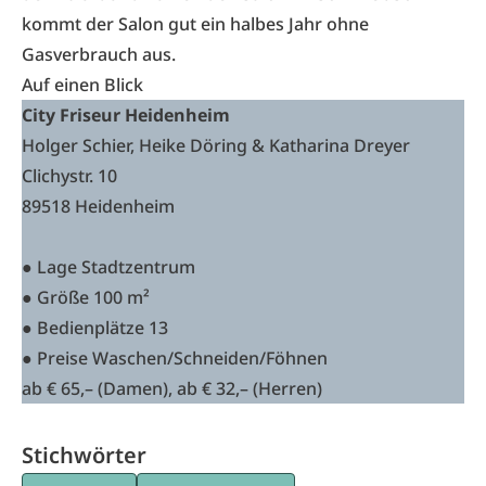
kommt der Salon gut ein halbes Jahr ohne
Gasverbrauch aus.
Auf einen Blick
City Friseur Heidenheim
Holger Schier, Heike Döring & Katharina Dreyer
Clichystr. 10
89518 Heidenheim
● Lage Stadtzentrum
● Größe 100 m²
● Bedienplätze 13
● Preise Waschen/Schneiden/Föhnen
ab € 65,– (Damen), ab € 32,– (Herren)
Stichwörter