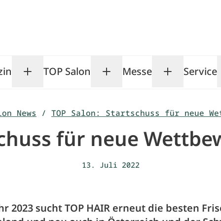
zin
TOP Salon
Messe
Service
Toggle Magazin submenu
Toggle TOP Salon subm
Toggle Me
lon News
/
TOP Salon: Startschuss für neue We
schuss für neue Wettb
13. Juli 2022
ahr 2023 sucht TOP HAIR erneut die besten Fri