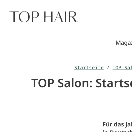
Zum
Inhalt
springen
Maga
Startseite
/
TOP Sa
TOP Salon: Start
Für das J