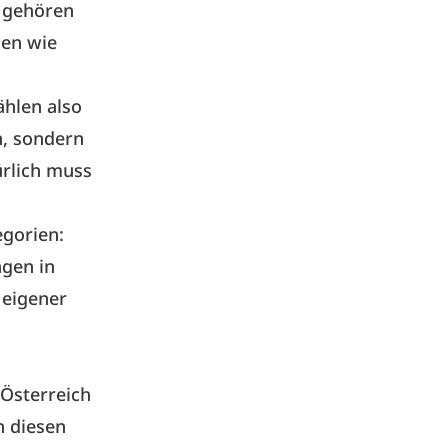
 gehören
cen wie
hlen also
n, sondern
ürlich muss
egorien:
ngen in
 eigener
 Österreich
n diesen