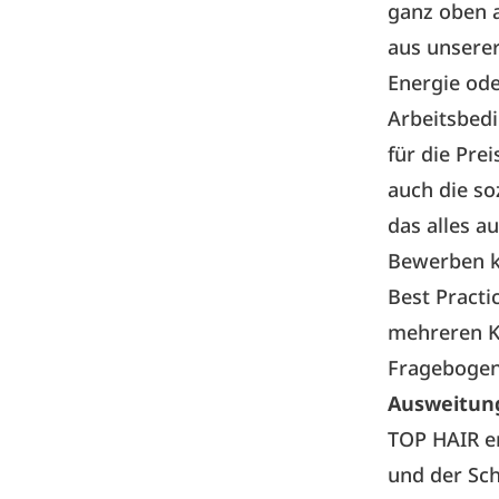
ganz oben 
aus unserer
Energie ode
Arbeitsbed
für die Pre
auch die so
das alles au
Bewerben k
Best Practi
mehreren Ka
Fragebogen
Ausweitung
TOP HAIR er
und der Sch