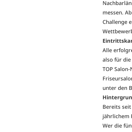
Nachbarländ
messen. Ab
Challenge 
Wettbewerbs
Eintrittska
Alle erfolg
also für di
TOP Salon-N
Friseursalo
unter den B
Hintergru
Bereits sei
jährlichem 
Wer die fün