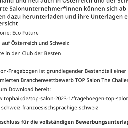
hland und neu auch in Österreich und der Sch
erte Salonunternehmer*innen können sich ab 
n dazu herunterladen und ihre Unterlagen 
ersicht
rie: Eco Future
 auf Österreich und Schweiz
rte in den Club der Besten
lon-Fragebogen
ist grundlegender Bestandteil eine
ierten Branchenwettbewerb TOP Salon The Challe
zum Download bereit:
.tophair.de/top-salon-2023-1/frageboegen-top-salo
-schweiz-franzoesischsprachige-schweiz
schluss für die vollständigen Bewerbungsunterlag