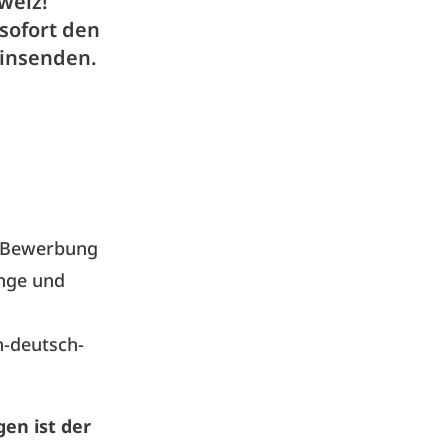
weiz!
sofort den
einsenden.
r Bewerbung
nge und
n-deutsch-
en ist der