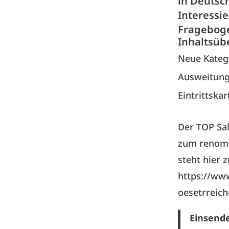
in Deutsc
Interessi
Frageboge
Inhaltsüb
Neue Katego
Ausweitung
Eintrittska
Der
TOP Sa
zum renomm
steht hier 
https://www
oesetrreich
Einsende