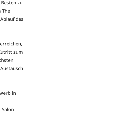
 Besten zu
n The
Ablauf des
 erreichen,
Zutritt zum
chsten
n Austausch
werb in
n Salon