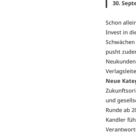
30. Sept
Schon allei
Invest in di
Schwächen 
pusht zude
Neukundeng
Verlagsleit
Neue Kateg
Zukunftsori
und gesells
Runde ab 20
Kandler füh
Verantwortu