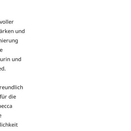
voller
Stärken und
nierung
e
urin und
ed.
reundlich
für die
becca
e
ichkeit