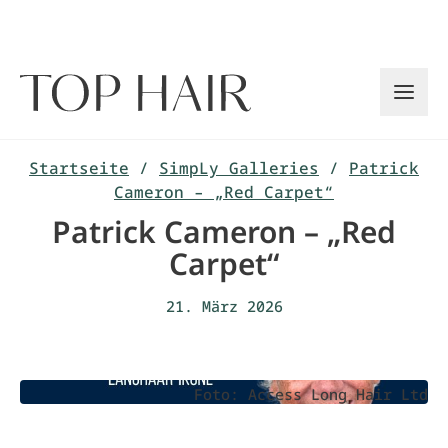
Zum
Inhalt
springen
Startseite
/
SimpLy Galleries
/
Patrick
Cameron – „Red Carpet“
Patrick Cameron – „Red
Carpet“
21. März 2026
Foto: Access Long Hair Ltd