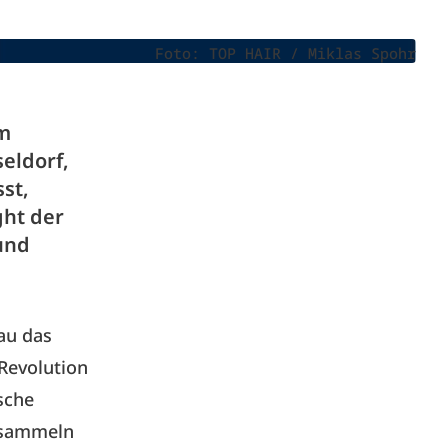
Foto: TOP HAIR / Miklas Spohr
am
eldorf,
st,
ght der
 und
au das
Revolution
sche
rsammeln