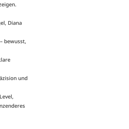
zeigen.
el, Diana
– bewusst,
klare
räzision und
Level,
änzenderes