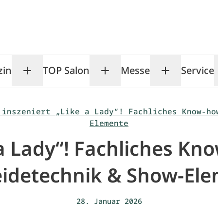
zin
TOP Salon
Messe
Service
Toggle Magazin submenu
Toggle TOP Salon subm
Toggle Me
 inszeniert „Like a Lady“! Fachliches Know-ho
Elemente
 a Lady“! Fachliches Kn
idetechnik & Show-El
28. Januar 2026