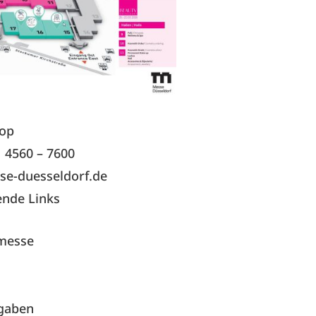
hop
1 4560 – 7600
se-duesseldorf.de
ende Links
/messe
gaben