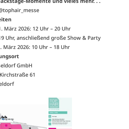
Backstage-Momente und vieles mehr. . .
@tophair_messe
iten
1. März 2026: 12 Uhr
–
20 Uhr
 19 Uhr, anschließend große Show & Party
. März 2026: 10 Uhr
–
18 Uhr
ungsort
seldorf GmbH
Kirchstraße 61
eldorf