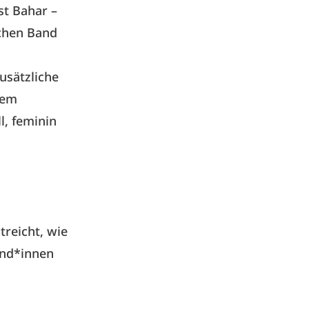
st Bahar –
ichen Band
usätzliche
nem
l, feminin
reicht, wie
und*innen