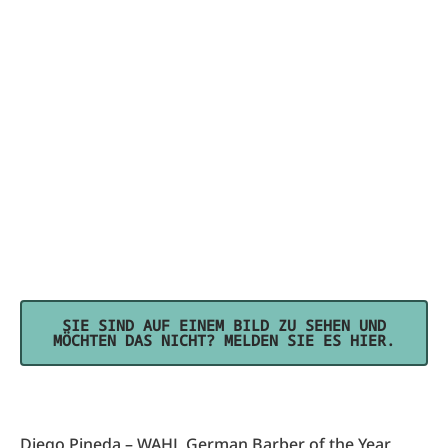
SIE SIND AUF EINEM BILD ZU SEHEN UND
MÖCHTEN DAS NICHT? MELDEN SIE ES HIER.
Diego Pineda – WAHL German Barber of the Year