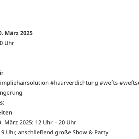
0. März 2025
10 Uhr
ir
simpliehairsolution #haarverdichtung #wefts #wefts
ängerung
s:
iten
9. März 2025: 12 Uhr
–
20 Uhr
 19 Uhr, anschließend große Show & Party