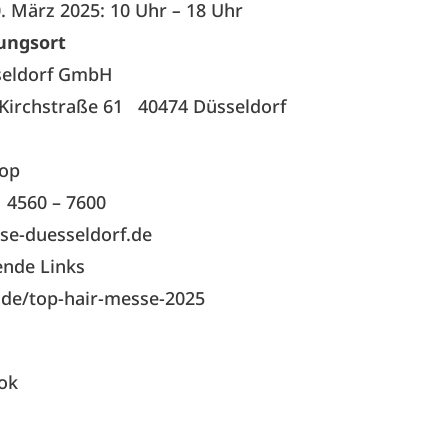
. März 2025: 10 Uhr
–
18 Uhr
ungsort
seldorf GmbH
Kirchstraße 61 40474 Düsseldorf
hop
1 4560 – 7600
se-duesseldorf.de
ende Links
.de/top-hair-messe-2025
ok