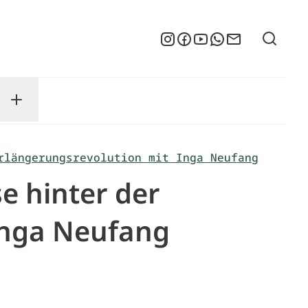
Suche
Instagram
Facebook
YouTube
WhatsApp
Newsletter
enu
sse submenu
Toggle Service submenu
rlängerungsrevolution mit Inga Neufang
e hinter der
Inga Neufang