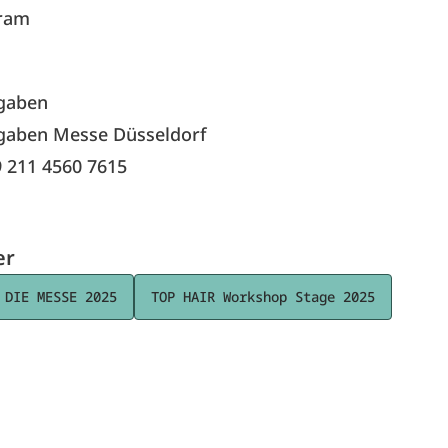
ram
gaben
gaben Messe Düsseldorf
9 211 4560 7615
er
 DIE MESSE 2025
TOP HAIR Workshop Stage 2025