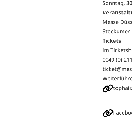
Sonntag, 30
Veranstalt
Messe Düs
Stockumer 
Tickets
im Tickets
0049 (0) 21
ticket@mes
Weiterführ
tophair
Facebo