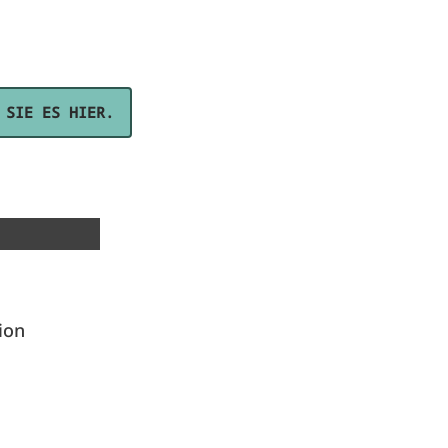
 SIE ES HIER.
ion