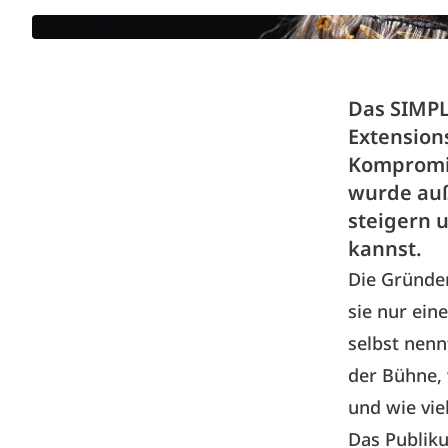
Das SIMPL
Extensions
Kompromis
wurde auß
steigern 
kannst.
Die Gründer
sie nur ein
selbst nenn
der Bühne, 
und wie vie
Das Publiku