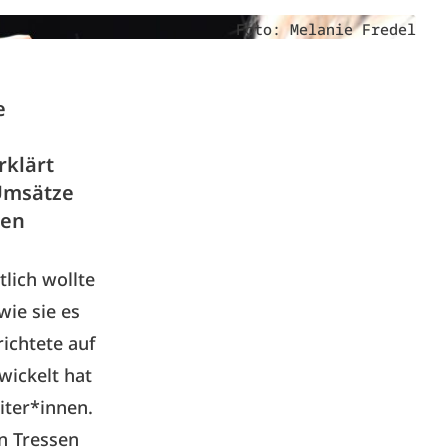
Foto: Melanie Fredel
e
rklärt
Umsätze
nen
lich wollte
wie sie es
richtete auf
wickelt hat
eiter*innen.
n Tressen