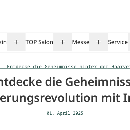
zin
TOP Salon
Messe
Service
Toggle Magazin submenu
Toggle TOP Salon subm
Toggle Me
 – Entdecke die Geheimnisse hinter der Haarve
ntdecke die Geheimniss
erungsrevolution mit 
01. April 2025