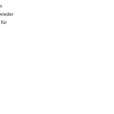
am
 wieder
 für