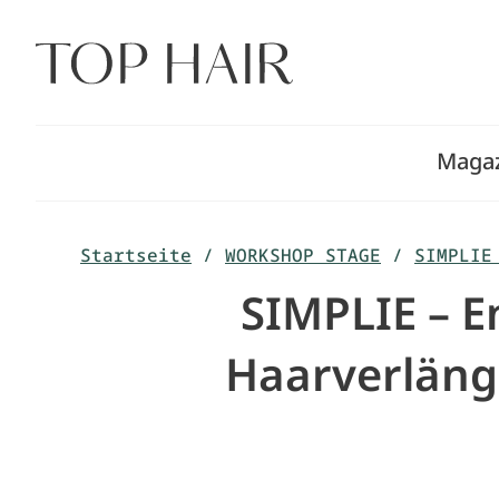
Zum
Inhalt
springen
Maga
Startseite
/
WORKSHOP STAGE
/
SIMPLIE
SIMPLIE – E
Haarverläng