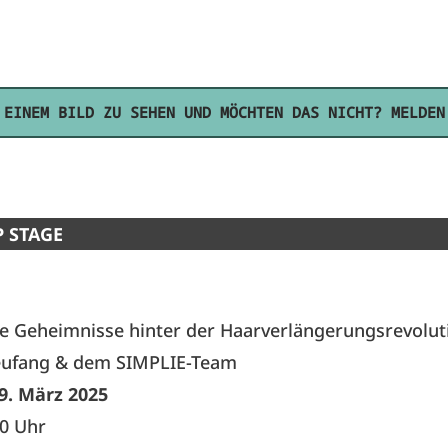
 EINEM BILD ZU SEHEN UND MÖCHTEN DAS NICHT? MELDEN
 STAGE
ie Geheimnisse hinter der Haarverlängerungsrevolut
eufang & dem SIMPLIE-Team
9. März 2025
50 Uhr