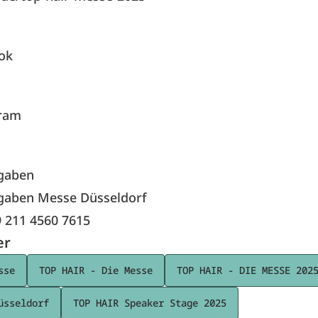
ok
ram
gaben
gaben Messe Düsseldorf
9 211 4560 7615
er
sse
TOP HAIR - Die Messe
TOP HAIR - DIE MESSE 202
üsseldorf
TOP HAIR Speaker Stage 2025