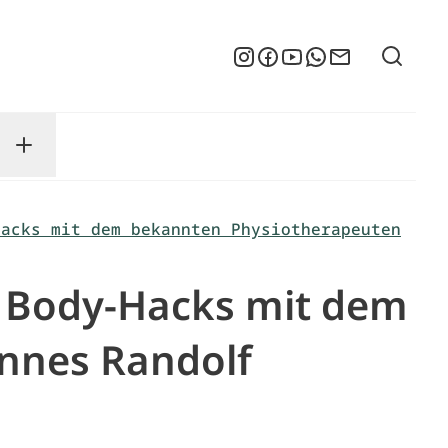
Suche
Instagram
Facebook
YouTube
WhatsApp
Newsletter
enu
sse submenu
Toggle Service submenu
Hacks mit dem bekannten Physiotherapeuten
“ Body-Hacks mit dem
nnes Randolf