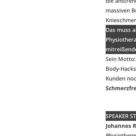
die anstren
massiven B
Knieschmer
Das muss ab
Physiother
mitreißend
Sein Motto:
Body-Hacks
Kunden noch
Schmerzfrei
SPEAKER S
Johannes R
Physiothera