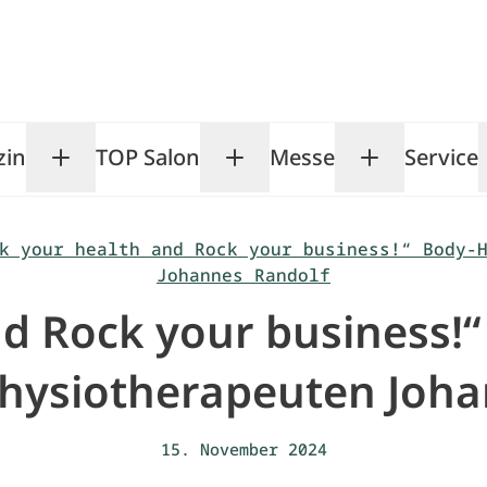
zin
TOP Salon
Messe
Service
Toggle Magazin submenu
Toggle TOP Salon subm
Toggle Me
k your health and Rock your business!“ Body-
Johannes Randolf
nd Rock your business!
hysiotherapeuten Joha
15. November 2024