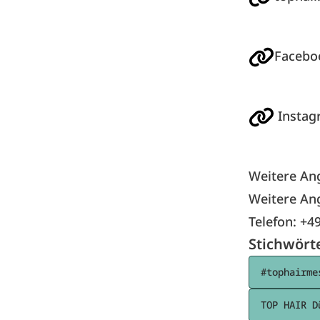
Facebo
Instag
Weitere An
Weitere An
Telefon: +4
Stichwört
#tophairme
TOP HAIR D