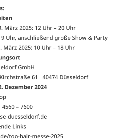
s:
iten
9. März 2025: 12 Uhr
–
20 Uhr
 19 Uhr, anschließend große Show & Party
. März 2025: 10 Uhr
–
18 Uhr
ungsort
seldorf GmbH
Kirchstraße 61 40474 Düsseldorf
 2. Dezember 2024
hop
1 4560 – 7600
se-duesseldorf.de
ende Links
.de/top-hair-messe-2025