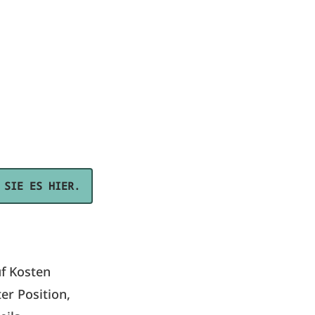
 SIE ES HIER.
uf Kosten
er Position,