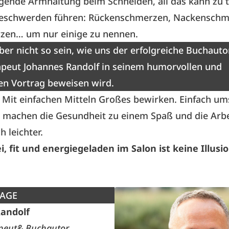
gende Armhaltung beim Schneiden, all das kann zu t
eschwerden führen: Rückenschmerzen, Nackenschm
zen… um nur einige zu nennen.
er nicht so sein, wie uns der erfolgreiche Buchauto
apeut Johannes Randolf in seinem humorvollen und
en Vortrag beweisen wird.
 Mit einfachen Mitteln Großes bewirken. Einfach u
 machen die Gesundheit zu einem Spaß und die Arb
 leichter.
, fit und energiegeladen im Salon ist keine Illusio
TAGE
andolf
peut& Buchautor