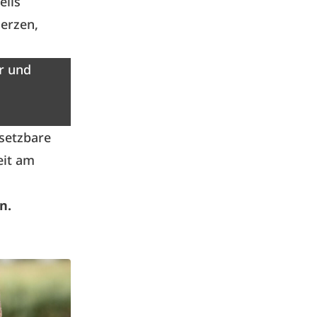
eils
erzen,
r und
msetzbare
eit am
n.