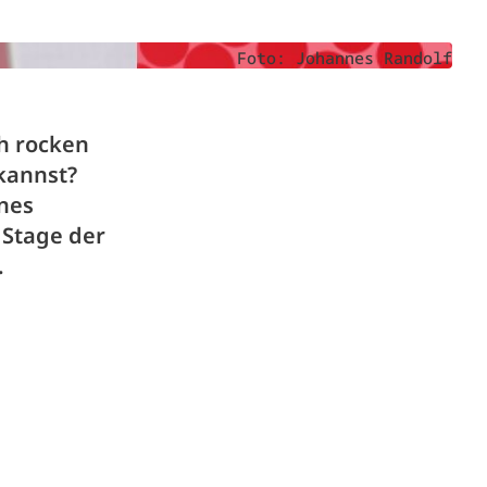
Foto: Johannes Randolf
ch rocken
kannst?
nes
 Stage der
.