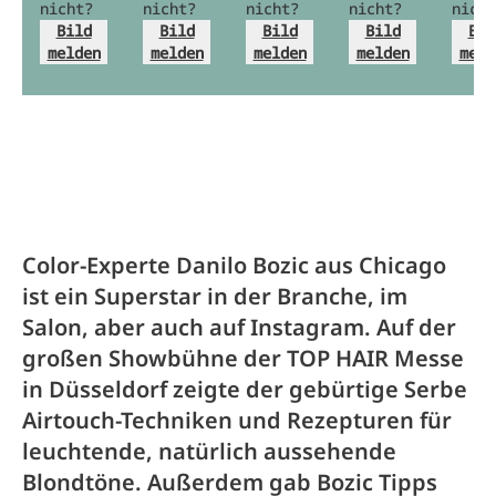
nicht?
nicht?
nicht?
nicht?
nicht
Bild
Bild
Bild
Bild
Bil
melden
melden
melden
melden
meld
Color-Experte Danilo Bozic aus Chicago
ist ein Superstar in der Branche, im
Salon, aber auch auf Instagram. Auf der
großen Showbühne der TOP HAIR Messe
in Düsseldorf zeigte der gebürtige Serbe
Airtouch-Techniken und Rezepturen für
leuchtende, natürlich aussehende
Blondtöne. Außerdem gab Bozic Tipps