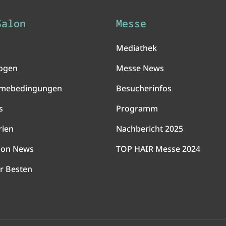
Salon
Messe
Mediathek
ogen
Messe News
hmebedingungen
Besucherinfos
s
Programm
rien
Nachbericht 2025
lon News
TOP HAIR Messe 2024
r Besten