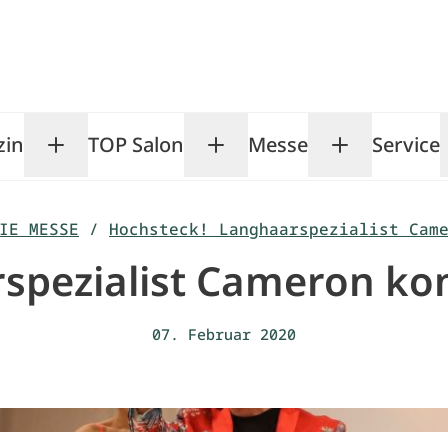
zin
TOP Salon
Messe
Service
Toggle Magazin submenu
Toggle TOP Salon subm
Toggle Me
IE MESSE
/
Hochsteck! Langhaarspezialist Cam
spezialist Cameron k
07. Februar 2020