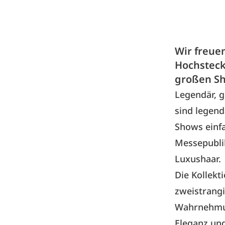
Wir freue
Hochsteck
großen S
Legendär, g
sind legend
Shows einfa
Messepubli
Luxushaar.
Die Kollekt
zweistrangi
Wahrnehmun
Eleganz und