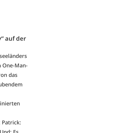
“ auf der
useeländers
en One-Man-
ron das
aubendem
inierten
Patrick:
 Und: Es