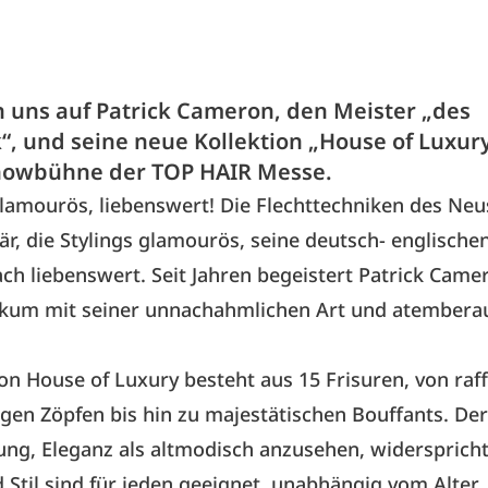
n uns auf Patrick Cameron, den Meister „des
“, und seine neue Kollektion „House of Luxury
howbühne der TOP HAIR Messe.
lamourös, liebenswert! Die Flechttechniken des Ne
är, die Stylings glamourös, seine deutsch- englisch
ch liebenswert. Seit Jahren begeistert Patrick Came
kum mit seiner unnachahmlichen Art und atember
ion House of Luxury besteht aus 15 Frisuren, von raff
gen Zöpfen bis hin zu majestätischen Bouffants. Der
g, Eleganz als altmodisch anzusehen, widerspricht 
 Stil sind für jeden geeignet, unabhängig vom Alter.