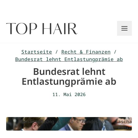
Zum
Inhalt
springen
Startseite
/
Recht & Finanzen
/
Bundesrat lehnt Entlastungprämie ab
Bundesrat lehnt
Entlastungprämie ab
11. Mai 2026
Plenarsitzung 8.5.26 © Bundesrat | Sascha
Radke