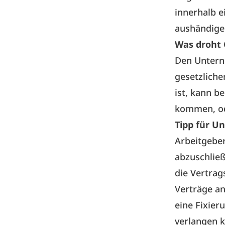
innerhalb e
aushändige
Was droht 
Den Untern
gesetzliche
ist, kann b
kommen, ode
Tipp für 
Arbeitgeber
abzuschlie
die Vertrag
Verträge a
eine Fixie
verlangen 