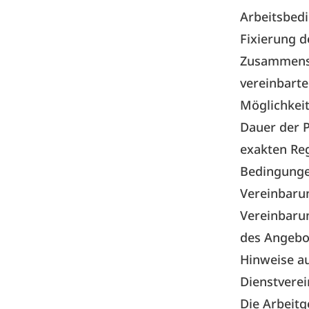
Arbeitsbedi
Fixierung d
Zusammense
vereinbarte
Möglichkei
Dauer der P
exakten Reg
Bedingungen
Vereinbaru
Vereinbaru
des Angebot
Hinweise au
Dienstvere
Die Arbeitg