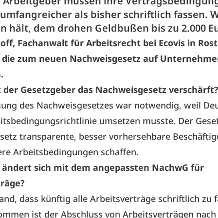
, Arbeitgeber müssen ihre Vertragsbedingun
umfangreicher als bisher schriftlich fassen. W
an hält, dem drohen Geldbußen bis zu 2.000 E
ff, Fachanwalt für Arbeitsrecht bei Ecovis in Ros
s, die zum neuen Nachweisgesetz auf Unternehm
.
der Gesetzgeber das Nachweisgesetz verschärft
sung des Nachweisgesetzes war notwendig, weil De
itsbedingungsrichtlinie umsetzen musste. Der Geset
setz transparente, besser vorhersehbare Beschäfti
ere Arbeitsbedingungen schaffen.
ändert sich mit dem angepassten NachwG für
träge?
nd, dass künftig alle Arbeitsverträge schriftlich zu 
ommen ist der Abschluss von Arbeitsverträgen nach