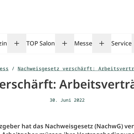
zin
TOP Salon
Messe
Service
Toggle Magazin submenu
Toggle TOP Salon subm
Toggle Me
ess
/
Nachweisgesetz verschärft: Arbeitsvert
rschärft: Arbeitsvertr
30. Juni 2022
zgeber hat das Nachweisgesetz (NachwG) ver