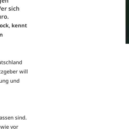
gen
er sich
uro.
tock, kennt
en
?
utschland
zgeber will
gung und
fassen sind.
 wie vor