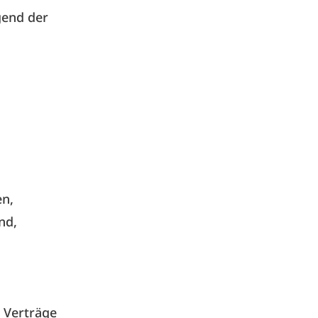
gend der
en,
nd,
n Verträge