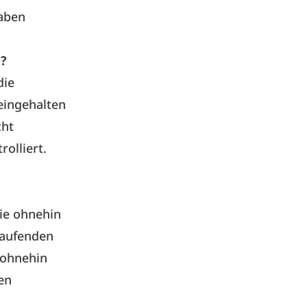
gaben
n?
die
eingehalten
cht
olliert.
ie ohnehin
 laufenden
 ohnehin
en