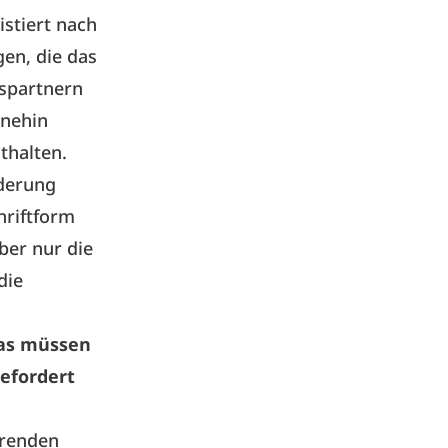
istiert nach
gen, die das
gspartnern
hnehin
thalten.
nderung
hriftform
ber nur die
die
Was müssen
gefordert
erenden