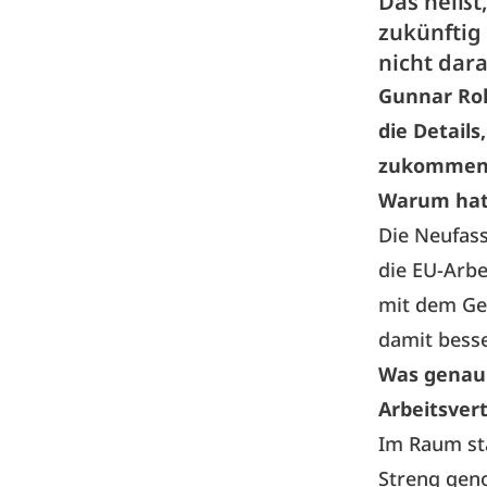
Das heißt
zukünftig 
nicht dar
Gunnar Rolo
die Detail
zukommen
Warum hat 
Die Neufas
die EU-Arbe
mit dem Ge
damit bess
Was genau 
Arbeitsver
Im Raum sta
Streng gen