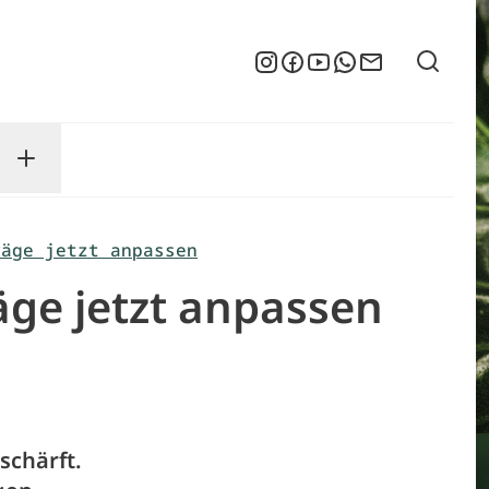
Suche
Instagram
Facebook
YouTube
WhatsApp
Newsletter
enu
sse submenu
Toggle Service submenu
räge jetzt anpassen
äge jetzt anpassen
schärft.