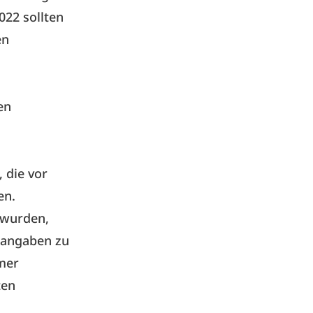
022 sollten
en
en
 die vor
en.
 wurden,
htangaben zu
mer
ten