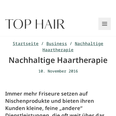
Zum
Inhalt
springen
Startseite
/
Business
/
Nachhaltige
Haartherapie
Nachhaltige Haartherapie
10. November 2016
Immer mehr Friseure setzen auf
Nischenprodukte und bieten ihren
Kunden kleine, feine „andere“
Dienstleistungen, die oft weit über das