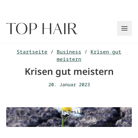
Zum
Inhalt
springen
Startseite
/
Business
/
Krisen gut
meistern
Krisen gut meistern
20. Januar 2023
Nur, wer an seiner Resilienz arbeitet, ist
geschützt vor dem, was uns das Leben derzeit
abverlangt. Foto: NadyaSo/Adobe Stock