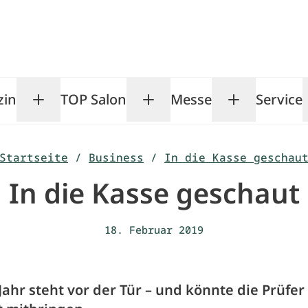
zin
TOP Salon
Messe
Service
Toggle Magazin submenu
Toggle TOP Salon subm
Toggle Me
Startseite
/
Business
/
In die Kasse geschau
In die Kasse geschaut
18. Februar 2019
ahr steht vor der Tür – und könnte die Prüfe