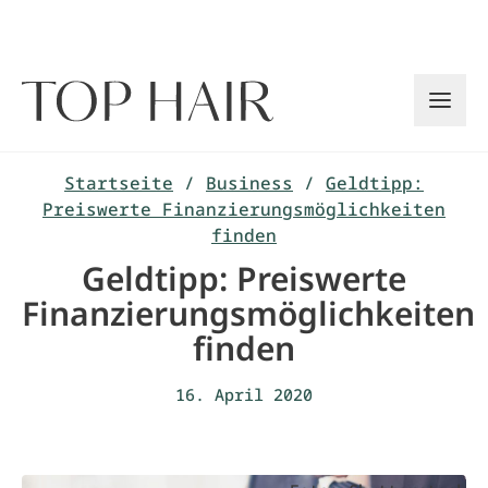
Zum
Inhalt
springen
Startseite
/
Business
/
Geldtipp:
Preiswerte Finanzierungsmöglichkeiten
finden
Geldtipp: Preiswerte
Finanzierungsmöglichkeiten
finden
16. April 2020