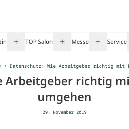
zin
TOP Salon
Messe
Service
Toggle Magazin submenu
Toggle TOP Salon subm
Toggle Me
s
/
Datenschutz: Wie Arbeitgeber richtig mit 
 Arbeitgeber richtig 
umgehen
29. November 2019