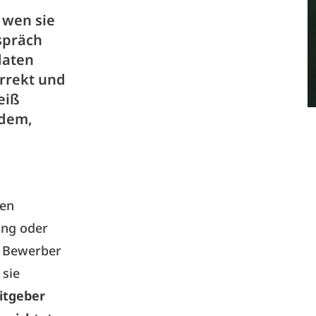
 wen sie
spräch
daten
orrekt und
eiß
rdem,
gen
ung oder
r Bewerber
 sie
itgeber