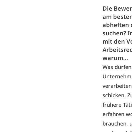
Die Bewer
am besten
abheften 
suchen? Im
mit den V
Arbeitsre
warum…
Was dürfen
Unternehme
verarbeite
schicken. Z
frühere Tät
erfahren wo
brauchen, 