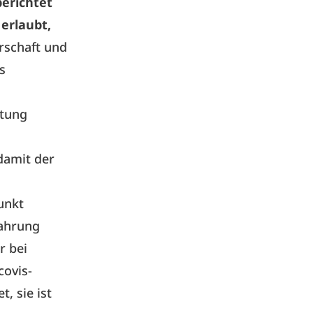
erichtet
 erlaubt,
rschaft und
s
itung
damit der
unkt
wahrung
r bei
covis-
, sie ist