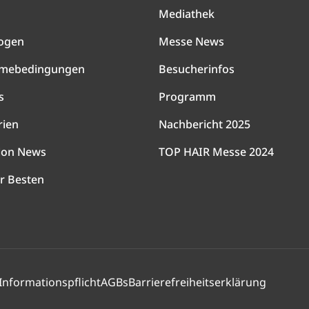
Mediathek
ogen
Messe News
hmebedingungen
Besucherinfos
s
Programm
rien
Nachbericht 2025
lon News
TOP HAIR Messe 2024
r Besten
Informationspflicht
AGBs
Barrierefreiheitserklärung