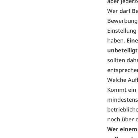
aber jederz
Wer darf B
Bewerbungsu
Einstellung
haben.
Ein
unbeteiligt
sollten dah
entsprechen
Welche Auf
Kommt ein 
mindestens 
betrieblich
noch über d
Wer einem 