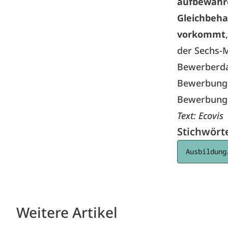
aufbewahre
Gleichbeha
vorkommt
der Sechs-
Bewerberda
Bewerbungsg
Bewerbungs
Text:
Ecovis
Stichwört
Ausbildung
Weitere Artikel