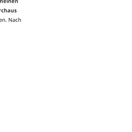
emeinen
urchaus
nen. Nach