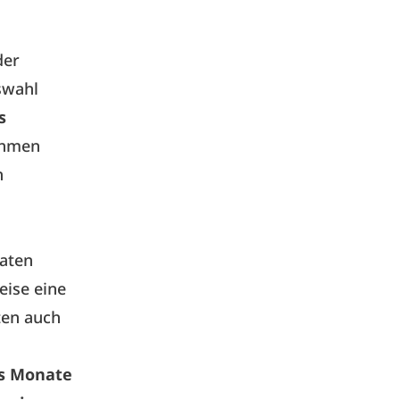
der
swahl
s
ehmen
h
aten
eise eine
ten auch
hs Monate