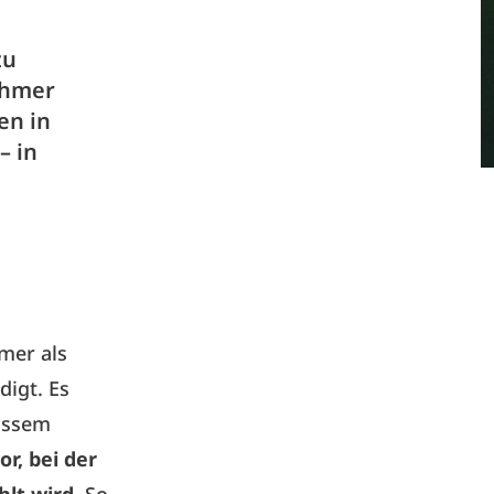
zu
ehmer
en in
– in
mer als
digt. Es
wissem
r, bei der