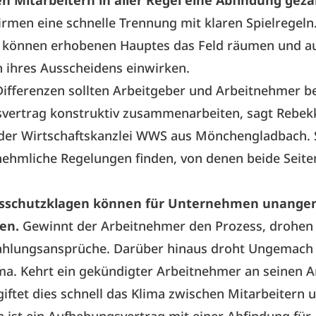
n Mitarbeitern in aller Regel eine Abfindung gezah
irmen eine schnelle Trennung mit klaren Spielregeln
r können erhobenen Hauptes das Feld räumen und au
 ihres Ausscheidens einwirken.
 Differenzen sollten Arbeitgeber und Arbeitnehmer b
vertrag konstruktiv zusammenarbeiten, sagt
Rebek
der Wirtschaftskanzlei WWS
aus Mönchengladbach. 
nehmliche Regelungen finden, von denen beide Seite
sschutzklagen können für Unternehmen unang
en.
Gewinnt der Arbeitnehmer den Prozess, ­drohen 
hlungs­ansprüche. Darüber hinaus droht Ungemach 
ma. Kehrt ein gekündigter Arbeitnehmer an seinen A
giftet dies schnell das Klima zwischen Mitarbeitern u