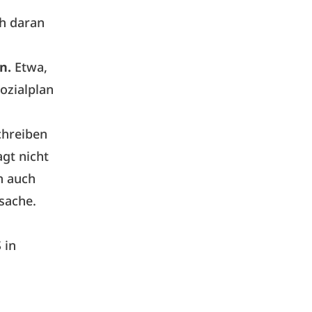
ch daran
n.
Etwa,
ozialplan
chreiben
gt nicht
n auch
sache.
 in