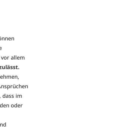
können
e
 vor allem
ulässt.
fnehmen,
Ansprüchen
 dass im
nden oder
ind