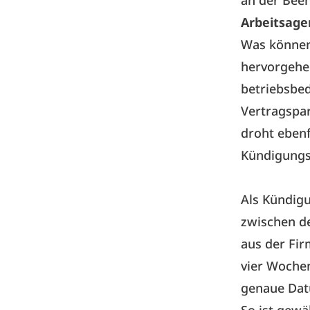
an der Been
Arbeitsage
Was können
hervorgehe
betriebsbe
Vertragspar
droht ebenf
Kündigungs
Als Kündigu
zwischen d
aus der Fir
vier Woche
genaue Dat