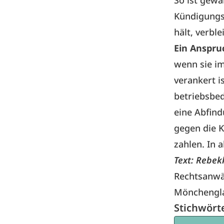
So ist gewä
Kündigungsf
hält, verble
Ein Anspru
wenn sie im
verankert i
betriebsbe
eine Abfind
gegen die 
zahlen. In 
Text: Rebe
Rechtsanwäl
Mönchengl
Stichwört