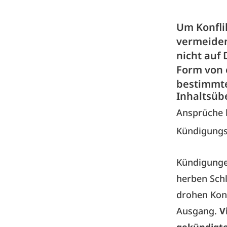
Um Konfli
vermeiden
nicht auf 
Form von 
bestimmte
Inhaltsüb
Ansprüche k
Kündigungs
Kündigunge
herben Schl
drohen Kon
Ausgang.
V