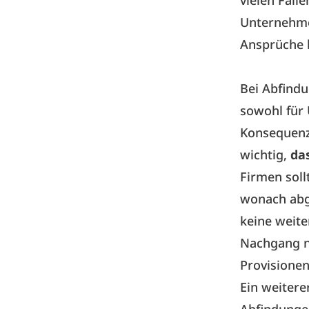
vielen Fäll
Unternehme
Ansprüche k
Bei Abfindu
sowohl für 
Konsequenze
wichtig,
da
Firmen soll
wonach abg
keine weit
Nachgang n
Provisionen
Ein weitere