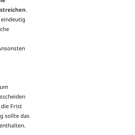
ie
 streichen
.
eindeutig
iche
 Ansonsten
raum
sscheiden
die Frist
 sollte das
enthalten.