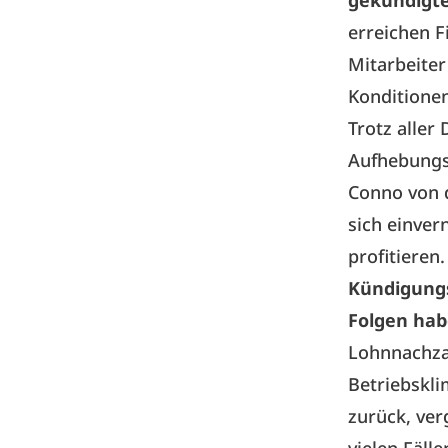
gekündigte
erreichen F
Mitarbeite
Konditionen
Trotz aller
Aufhebungs
Conno von 
sich einver
profitieren.
Kündigung
Folgen hab
Lohnnachza
Betriebskli
zurück, ver