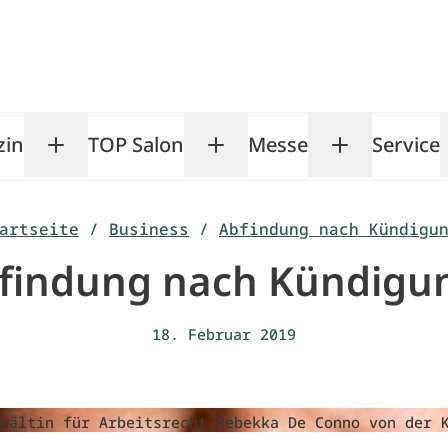
zin
TOP Salon
Messe
Service
Toggle Magazin submenu
Toggle TOP Salon subm
Toggle Me
artseite
/
Business
/
Abfindung nach Kündigu
findung nach Kündigu
18. Februar 2019
wältin für Arbeitsrecht Rebekka De Conno von der 