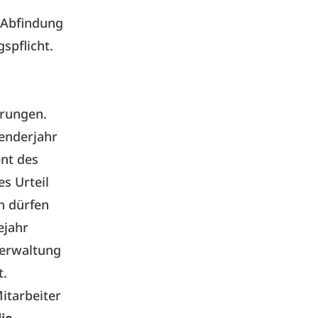
s Abfindung
spflicht.
erungen.
lenderjahr
ent des
s Urteil
h dürfen
ejahr
zverwaltung
t.
itarbeiter