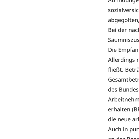
Abfindungen
sozialversi
abgegolten,
Bei der nä
Säumniszus
Die Empfäng
Allerdings 
fließt. Bet
Gesamtbetra
des Bundes
Arbeitnehm
erhalten (B
die neue a
Auch in pun