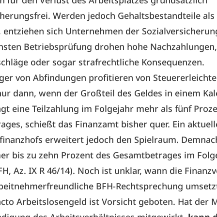
 für den Verlust des Arbeitsplatzes grundsätzlich
cherungsfrei. Werden jedoch Gehaltsbestandteile al
 entziehen sich Unternehmen der Sozialversicherung
chs­ten Betriebsprüfung drohen hohe Nachzahlungen,
chläge oder sogar strafrechtliche Konsequenzen.
er von Abfindungen profitieren von Steuererleicht
nur dann, wenn der Großteil des Geldes in einem Ka
rägt eine Teilzahlung im Folgejahr mehr als fünf Proz
ges, schießt das Finanzamt bisher quer. Ein aktuelle
finanzhofs erweitert jedoch den Spielraum. Demnac
er bis zu zehn Prozent des Gesamtbetrages im Folg
FH, Az. IX R 46/14). Noch ist unklar, wann die Finan
rbeitnehmerfreundliche BFH-Rechtsprechung umsetz
cto Arbeitslosengeld ist Vorsicht geboten. Hat der M