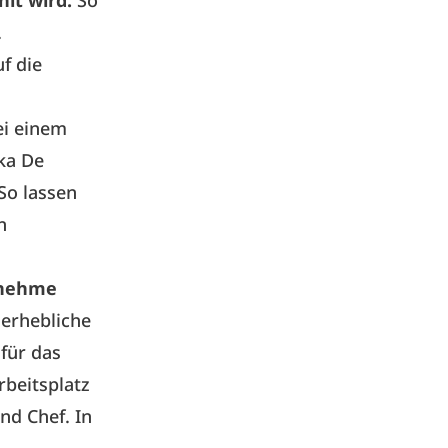
lt wird.
So
.
f die
ei einem
ka De
So lassen
n
enehme
erhebliche
für das
rbeitsplatz
nd Chef. In