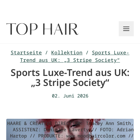
Zum
Inhalt
springen
Startseite
/
Kollektion
/
Sports Luxe-
Trend aus UK: „3 Stripe Society“
Sports Luxe-Trend aus UK:
„3 Stripe Society“
02. Juni 2026
HAARE & CREATIVE DIRECTION: Tracey Ann Smith,
ASSISTENZ: Danielle Laverty // FOTO: Adrian
Hartop // PRODUKTE: www.moodhaircolor.com //