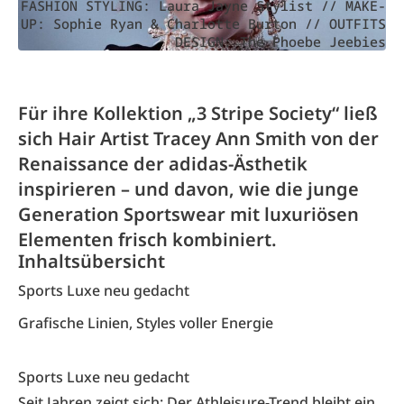
FASHION STYLING: Laura Jayne Stylist // MAKE-
UP: Sophie Ryan & Charlotte Burton // OUTFITS
DESIGN: The Phoebe Jeebies
Für ihre Kollektion „3 Stripe Society“ ließ
sich Hair Artist Tracey Ann Smith von der
Renaissance der adidas-Ästhetik
inspirieren – und davon, wie die junge
Generation Sportswear mit luxuriösen
Elementen frisch kombiniert.
Inhaltsübersicht
Sports Luxe neu gedacht
Grafische Linien, Styles voller Energie
Sports Luxe neu gedacht
Seit Jahren zeigt sich: Der Athleisure-Trend bleibt ein