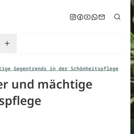
Suche
Instagram
Facebook
YouTube
WhatsApp
Newsletter
enu
sse submenu
Toggle Service submenu
tige Gegentrends in der Schönheitspflege
ber und mächtige
spflege