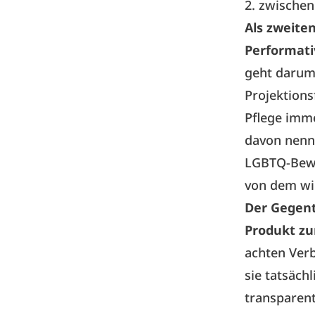
2. zwischen
Als zweite
Performati
geht darum,
Projektions
Pflege imme
davon nenn
LGBTQ-Bewe
von dem wi
Der Gegent
Produkt zu
achten Verb
sie tatsäch
transparen