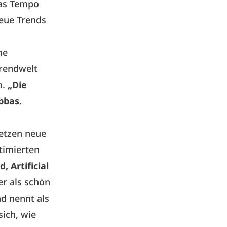
das Tempo
neue Trends
he
Trendwelt
n.
„Die
bbas.
setzen neue
timierten
, Artificial
r als schön
nd nennt als
sich, wie