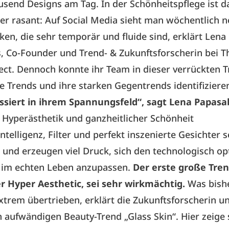
send Designs am Tag. In der Schönheitspflege ist 
er rasant: Auf Social Media sieht man wöchentlich 
ken, die sehr temporär und fluide sind, erklärt Lena
 Co-Founder und Trend- & Zukunftsforscherin bei T
ect. Dennoch konnte ihr Team in dieser verrückten 
le Trends und ihre starken Gegentrends identifiziere
ssiert in ihrem Spannungsfeld“, sagt Lena Papasa
 Hyperästhetik und ganzheitlicher Schönheit
Intelligenz, Filter und perfekt inszenierte Gesichter 
und erzeugen viel Druck, sich den technologisch op
 im echten Leben anzupassen.
Der erste große Trend
r Hyper Aesthetic, sei sehr wirkmächtig.
Was bishe
extrem übertrieben, erklärt die Zukunftsforscherin u
n aufwändigen Beauty-Trend „Glass Skin“. Hier zeige 