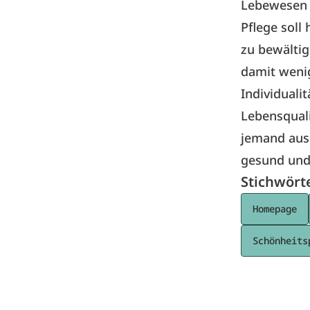
Lebewesen 
Pflege soll
zu bewältig
damit wenig
Individuali
Lebensquali
jemand aus
gesund und
Stichwört
Homepage
Schönheits