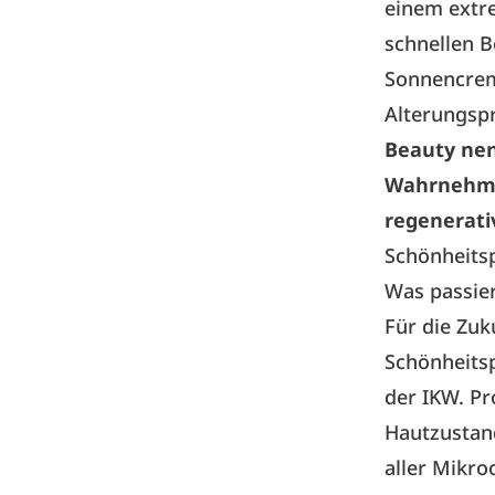
einem extre
schnellen B
Sonnencreme
Alterungsp
Beauty nen
Wahrnehmun
regenerati
Schönheitsp
Was passie
Für die Zuk
Schönheits
der IKW. Pr
Hautzustand
aller Mikro