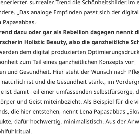
 generierter, surrealer Trend die Schönheitsbilder im 
dere. „Das analoge Empfinden passt sich der digital
a Papasabbas.
rend dazu oder gar als Rebellion dagegen nennt d
scherin Holistic Beauty, also die ganzheitliche Sc
erden dem digital produzierten Optimierungsdruc
nheit zum Teil eines ganzheitlichen Konzepts von
n und Gesundheit. Hier steht der Wunsch nach Pfleg
, natürlich ist und die Gesundheit stärkt, im Vorderg
e ist damit Teil einer umfassenden Selbstfürsorge, d
rper und Geist miteinbezieht. Als Beispiel für die v
nds, die hier entstehen, nennt Lena Papasabbas „Slo
ukte, dafür hochwertig, minimalistisch. Aus der A
hlfühlritual.