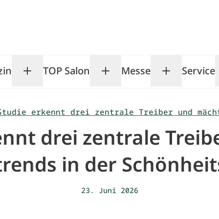
zin
TOP Salon
Messe
Service
Toggle Magazin submenu
Toggle TOP Salon subm
Toggle Me
Studie erkennt drei zentrale Treiber und mäch
nnt drei zentrale Trei
rends in der Schönheit
23. Juni 2026