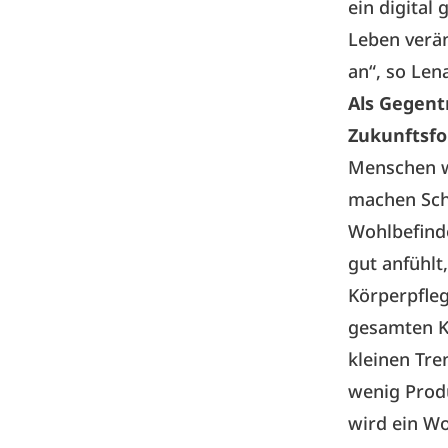
ein digital
Leben verän
an“, so Len
Als Gegent
Zukunftsfor
Menschen w
machen Schö
Wohlbefinde
gut anfühlt
Körperpfleg
gesamten Kö
kleinen Tre
wenig Prod
wird ein Wo