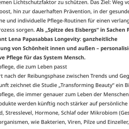
men Lichtschutzfaktor zu schützen. Das Ziel: Weg 
oost, hin zur dauerhaften Prävention, in der gesunde
 und individuelle Pflege-Routinen für einen verla
rozess sorgen.
Als „Spitze des Eisbergs“ in Sachen 
nt Lena Papasabbas Longevity
:
ganzheitliche
g von Schönheit innen und außen – personalisi
ve Pflege für das System Mensch.
flege, die zum Leben passt
rt nach der Reibungsphase zwischen Trends und Ge
unft zeichnet die Studie „Transforming Beauty“ ein B
pflege, die immer genauer zum Leben der Menschen 
odukte werden künftig noch stärker auf persönliche
, Stresslevel, Hormone, Schlaf oder Mikrobiom (Ge
organismen, wie Bakterien, Viren, Pilze und Einzeller,