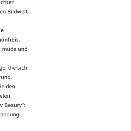
echten
en Bildwelt
ie
hönheit.
k müde und
e, die sich
rund.
ie den
ielen
w Beauty“:
nwendung