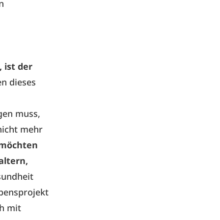
n
 ist der
n dieses
gen muss,
nicht mehr
 möchten
altern,
sundheit
bensprojekt
ch mit