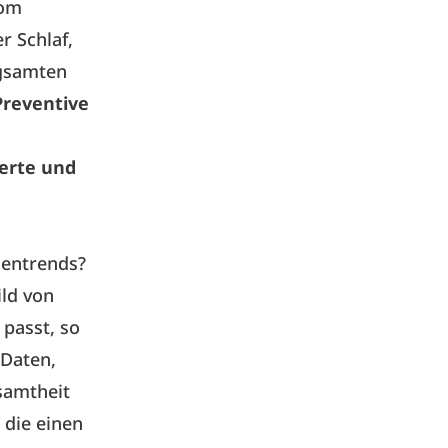
vom
r Schlaf,
ngsamten
Preventive
erte und
gentrends?
ild von
passt, so
 Daten,
samtheit
 die einen