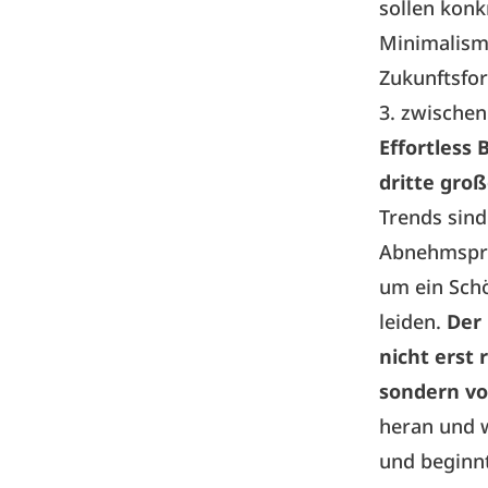
sollen konk
Minimalism“
Zukunftsfor
3. zwischen
Effortless 
dritte gro
Trends sind
Abnehmspri
um ein Schö
leiden.
Der
nicht erst
sondern vo
heran und 
und beginnt