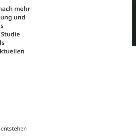
 nach mehr
rkung und
as
 Studie
ds
aktuellen
 entstehen