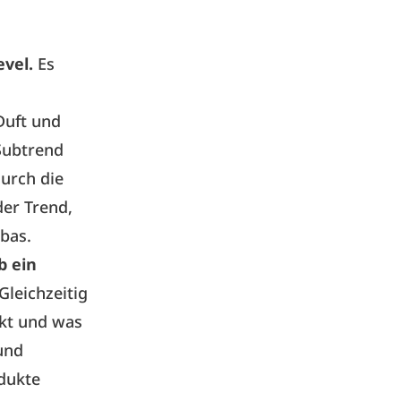
vel.
Es
Duft und
 Subtrend
urch die
er Trend,
bas.
b ein
Gleichzeitig
ckt und was
 und
dukte