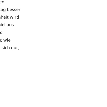
en.
ltag besser
heit wird
iel aus
nd
r, wie
sich gut,