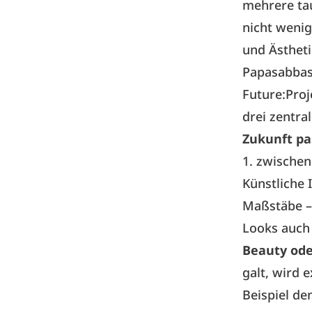
mehrere tau
nicht wenig
und Ästheti
Papasabbas,
Future:Proj
drei zentra
Zukunft pa
1. zwischen
Künstliche 
Maßstäbe – 
Looks auch
Beauty ode
galt, wird 
Beispiel de