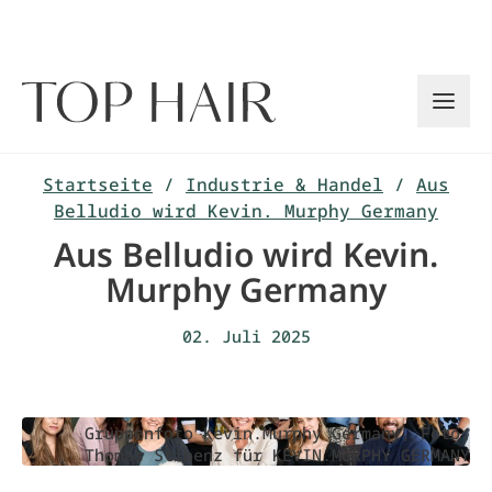
Zum
Inhalt
springen
Startseite
/
Industrie & Handel
/
Aus
Belludio wird Kevin. Murphy Germany
Aus Belludio wird Kevin.
Murphy Germany
02. Juli 2025
Gruppenfoto Kevin.Murphy Germany, Foto:
Thomas Stibenz für KEVIN.MURPHY GERMANY