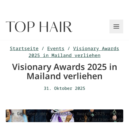
Zum
Inhalt
springen
Startseite
/
Events
/
Visionary Awards
2025 in Mailand verliehen
Visionary Awards 2025 in
Mailand verliehen
31. Oktober 2025
Die Gewinner der Visionary Awards 2025, Foto:
Alex Barron-Hough