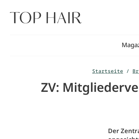
Zum
Inhalt
springen
Maga
Startseite
/
Br
ZV: Mitgliederv
Der Zentr