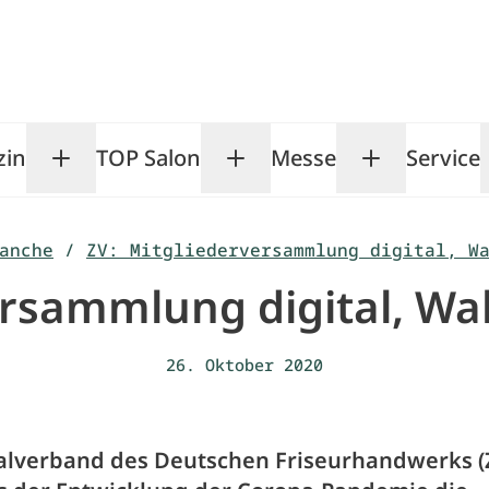
zin
TOP Salon
Messe
Service
Toggle Magazin submenu
Toggle TOP Salon subm
Toggle Me
anche
/
ZV: Mitgliederversammlung digital, W
ersammlung digital, W
26. Oktober 2020
alverband des Deutschen Friseurhandwerks (