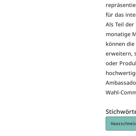
repräsentie
für das in
Als Teil d
monatige Mi
können die 
erweitern, 
oder Produ
hochwertig
Ambassador
Wahl-Commu
Stichwört
Haarschnei