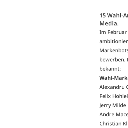
15 Wahl-A
Media.
Im Februar
ambitionier
Markenbotsc
bewerben. 
bekannt:
Wahl-Marke
Alexandru 
Felix Hohle
Jerry Milde
Andre Mac
Christian K