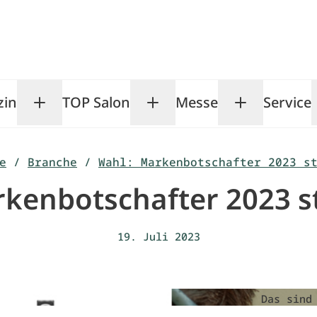
zin
TOP Salon
Messe
Service
Toggle Magazin submenu
Toggle TOP Salon subm
Toggle Me
e
/
Branche
/
Wahl: Markenbotschafter 2023 s
kenbotschafter 2023 s
19. Juli 2023
Das sind