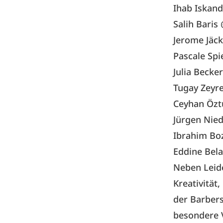
Ihab Iskan
Salih Bari
Jerome Jäck
Pascale Sp
Julia Becke
Tugay Zeyr
Ceyhan Özt
Jürgen Nied
Ibrahim Boz
Eddine Bela
Neben Leid
Kreativität
der Barbers
besondere 