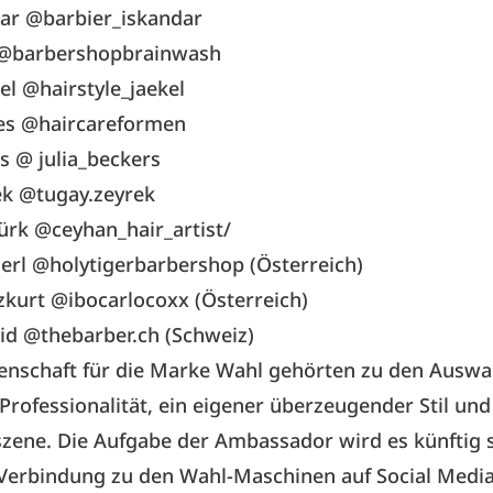
dar @barbier_iskandar
s @barbershopbrainwash
el @hairstyle_jaekel
ies @haircareformen
rs @ julia_beckers
ek @tugay.zeyrek
ürk @ceyhan_hair_artist/
erl @holytigerbarbershop (Österreich)
kurt @ibocarlocoxx (Österreich)
id @thebarber.ch (Schweiz)
enschaft für die Marke Wahl gehörten zu den Auswah
, Professionalität, ein eigener überzeugender Stil und
zene. Die Aufgabe der Ambassador wird es künftig s
Verbindung zu den Wahl-Maschinen auf Social Media