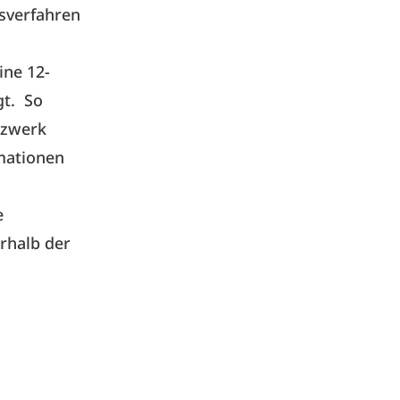
gsverfahren
ine 12-
gt. So
tzwerk
rmationen
e
rhalb der