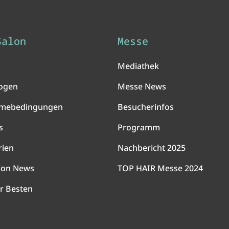
Salon
Messe
Mediathek
ogen
Messe News
hmebedingungen
Besucherinfos
s
Programm
rien
Nachbericht 2025
lon News
TOP HAIR Messe 2024
r Besten