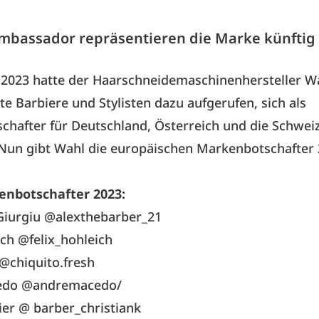
mbassador repräsentieren die Marke künftig 
 2023 hatte der Haarschneidemaschinenhersteller W
te Barbiere und Stylisten dazu aufgerufen, sich als
hafter für Deutschland, Österreich und die Schwei
Nun gibt Wahl die europäischen Markenbotschafter
nbotschafter 2023:
Giurgiu @alexthebarber_21
ich @felix_hohleich
 @chiquito.fresh
edo @andremacedo/
lier @ barber_christiank