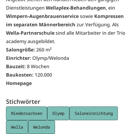
Dienstleistungen
Wellaplex-Behandlungen
, ein
Wimpern-Augenbrauenservice
sowie
Kompressen
im separaten Männerbereich
zur Verfügung. Als
Wella-Partnerschule
sind alle Mitarbeiter in der Trio
academy ausgebildet.
Salongröße:
260 m²
Einrichter:
Olymp/Welonda
Bauzeit:
8 Wochen
Baukosten:
120.000
Homepage
Stichwörter
Niedersachsen
Olymp
Saloneinrichtung
Wella
Welonda