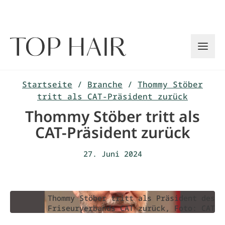
Zum
Inhalt
springen
Startseite
/
Branche
/
Thommy Stöber
tritt als CAT-Präsident zurück
Thommy Stöber tritt als
CAT-Präsident zurück
27. Juni 2024
Thommy Stöber tritt als Präsident des
Friseurverbands CAT zurück, Foto: CAT