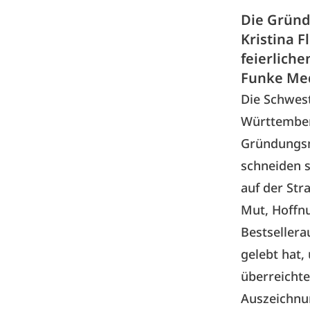
Die Gründ
Kristina F
feierlich
Funke Med
Die Schwest
Württember
Gründungsmi
schneiden 
auf der Str
Mut, Hoffn
Bestsellera
gelebt hat,
überreichte
Auszeichnun