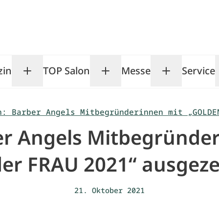
zin
TOP Salon
Messe
Service
Toggle Magazin submenu
Toggle TOP Salon subm
Toggle Me
n: Barber Angels Mitbegründerinnen mit „GOLDE
er Angels Mitbegründ
der FRAU 2021“ ausgeze
21. Oktober 2021