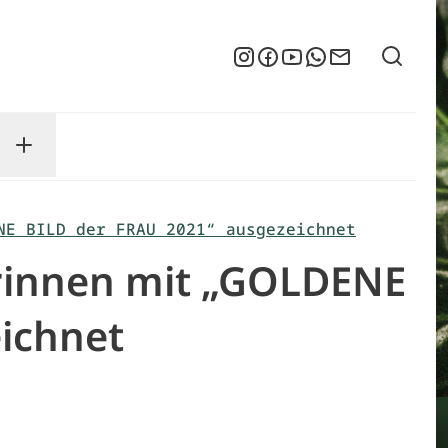
Suche
Instagram
Facebook
YouTube
WhatsApp
Newsletter
enu
sse submenu
Toggle Service submenu
NE BILD der FRAU 2021“ ausgezeichnet
erinnen mit „GOLDENE
ichnet