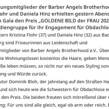
ungsmitglieder der Barber Angels Brotherhoo
lohr und Daniela Hinz erhielten gestern Abend
en Gala den Preis „GOLDENE BILD der FRAU 202
iengruppe für ihr Engagement für Obdachlo
ern Kristina Flohr (37) und Daniela Hinz (32) aus Ba
g sind Friseurinnen aus Leidenschaft und
tglieder von Barber Angels Brotherhood e.V.. Über
sie Wohnungslosen kostenlos die Haare, geben Mens
aße leben müssen, so nicht nur ein neues Styling so
ung und Würde zurück.
utor Dominik Bloh, der jahrelang auf den Straßen 
 und sich heute wie die Schwestern für Obdachlose e
 den Preis. Die beiden freuten sich mitreißend über 
g: Für uns sind alle gleich, egal ob arm oder reich. 