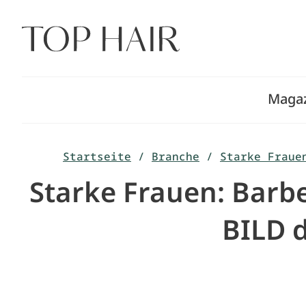
Zum
Inhalt
springen
Maga
Startseite
/
Branche
/
Starke Fraue
Starke Frauen: Barb
BILD 