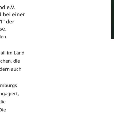
d e.V.
 bei einer
1“ der
se.
den-
all im Land
chen, die
ndern auch
Hamburgs
ngagiert,
die
Die