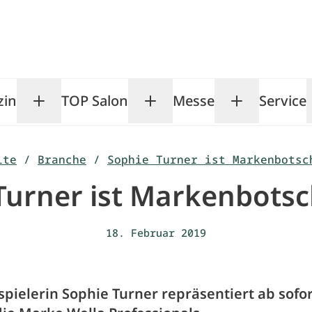
zin
TOP Salon
Messe
Service
Toggle Magazin submenu
Toggle TOP Salon subm
Toggle Me
ite
/
Branche
/
Sophie Turner ist Markenbotsc
Turner ist Markenbotsc
18. Februar 2019
pielerin Sophie Turner repräsentiert ab sofo