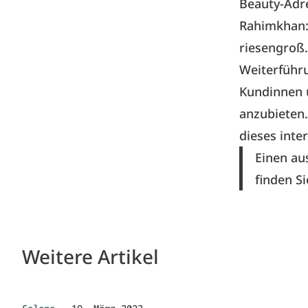
Beauty-Adr
Rahimkhan:
riesengroß.
Weiterführ
Kundinnen u
anzubieten.
dieses inte
Einen au
finden S
Weitere Artikel