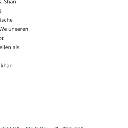
. Shan
t
gische
eWe unseren
pt
llen als
mkhan