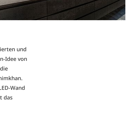
ierten und
n-Idee von
die
ahimkhan.
e LED-Wand
t das