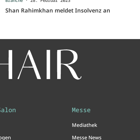
Branche
·
28. Februar 2023
Shan Rahimkhan meldet Insolvenz an
Salon
Messe
Mediathek
ogen
Messe News