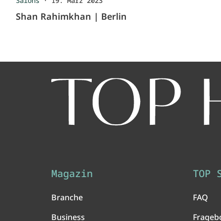
Salons
·
19. März 2023
Shan Rahimkhan | Berlin
Magazin
TOP 
Branche
FAQ
Business
Frageb