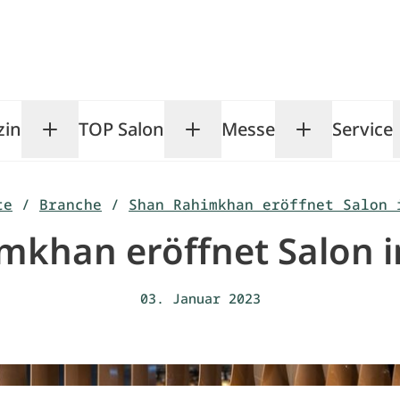
zin
TOP Salon
Messe
Service
Toggle Magazin submenu
Toggle TOP Salon subm
Toggle Me
te
/
Branche
/
Shan Rahimkhan eröffnet Salon 
mkhan eröffnet Salon
03. Januar 2023