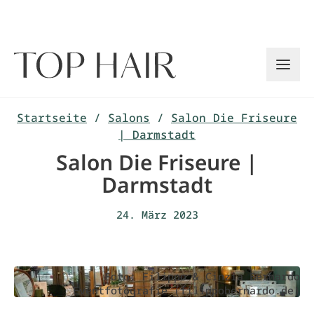
Zum
Inhalt
springen
Startseite
/
Salons
/
Salon Die Friseure
| Darmstadt
Salon Die Friseure |
Darmstadt
24. März 2023
Foto: Filippo & Cinzia Bernardo
Eventfotografie (filippobernardo.de)