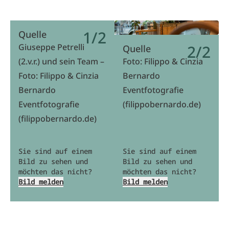
1/2
Quelle
Giuseppe Petrelli
2/2
Quelle
(2.v.r.) und sein Team –
Foto: Filippo & Cinzia
Foto: Filippo & Cinzia
Bernardo
Bernardo
Eventfotografie
Eventfotografie
(filippobernardo.de)
(filippobernardo.de)
Sie sind auf einem
Sie sind auf einem
Bild zu sehen und
Bild zu sehen und
möchten das nicht?
möchten das nicht?
Bild melden
Bild melden