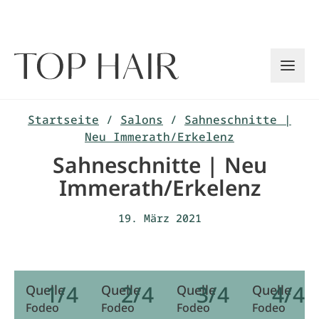
Zum
Inhalt
springen
Startseite
/
Salons
/
Sahneschnitte |
Neu Immerath/Erkelenz
Sahneschnitte | Neu
Immerath/Erkelenz
19. März 2021
1/4
2/4
3/4
4/4
Quelle
Quelle
Quelle
Quelle
Fodeo
Fodeo
Fodeo
Fodeo