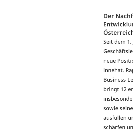
Der Nachfo
Entwicklu
Österreic
Seit dem 1.
Geschäftsle
neue Positi
innehat. Ra
Business Le
bringt 12 e
insbesonder
sowie sein
ausfüllen u
schärfen u