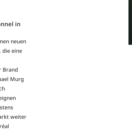
nnel in
einen neuen
 die eine
r Brand
phael Murg
ch
neignen
stens
arkt weiter
réal