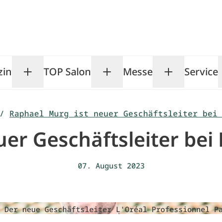
zin
TOP Salon
Messe
Service
Toggle Magazin submenu
Toggle TOP Salon subm
Toggle Me
/
Raphael Murg ist neuer Geschäftsleiter bei
er Geschäftsleiter bei 
07. August 2023
Der neue Geschäftsleiter L'Oréal Professionnel P