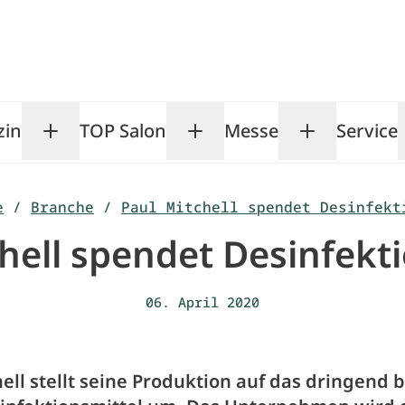
zin
TOP Salon
Messe
Service
Toggle Magazin submenu
Toggle TOP Salon subm
Toggle Me
e
/
Branche
/
Paul Mitchell spendet Desinfekt
hell spendet Desinfekt
06. April 2020
ell stellt seine Produktion auf das dringend 