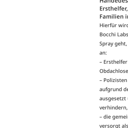
Händedesi
Ersthelfer
Familien 
Hierfür wir
Bocchi Labs
Spray geht
an:
– Ersthelfer
Obdachlosen
– Poliziste
aufgrund de
ausgesetzt 
verhindern,
– die geme
versorgt al