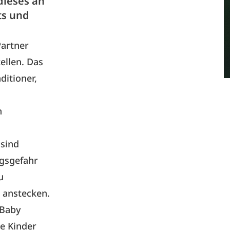
dieses an
ts und
Partner
ellen. Das
itioner,
n
 sind
ngsgefahr
u
 anstecken.
2Baby
ge Kinder