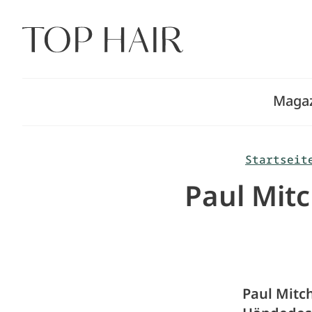
Zum
Inhalt
springen
Maga
Startseit
Paul Mitc
Paul Mitch