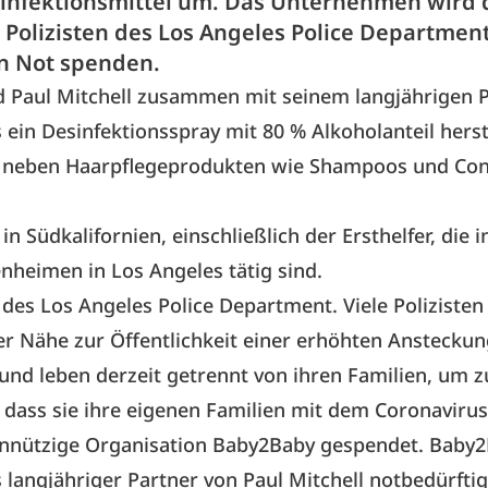
nfektionsmittel um. Das Unternehmen wird 
, Polizisten des Los Angeles Police Departmen
in Not spenden.
d Paul Mitchell zusammen mit seinem langjährigen 
 ein Desinfektionsspray mit 80 % Alkoholanteil herst
, neben Haarpflegeprodukten wie Shampoos und Cond
 in Südkalifornien, einschließlich der Ersthelfer, die i
heimen in Los Angeles tätig sind.
n des Los Angeles Police Department. Viele Polizisten
r Nähe zur Öffentlichkeit einer erhöhten Anstecku
und leben derzeit getrennt von ihren Familien, um z
 dass sie ihre eigenen Familien mit dem Coronavirus
innützige Organisation Baby2Baby gespendet. Baby
s langjähriger Partner von Paul Mitchell notbedürfti